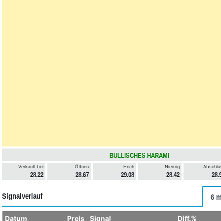
BULLISCHES HARAMI
Verkauft bei
Öffnen
Hoch
Niedrig
Abschlu
28.22
28.67
29.08
28.42
28.
Signalverlauf
6 m
Datum
Preis
Signal
Diff.%