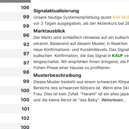
106
Signalaktualisierung
99
Unsere heutige Systemempfehlung lautet
BAR BE
vor 3 Tagen ausgegeben, als der Aktienkurs bei 2
99
Marktausblick
96
Der Markt wird schließlich Hinweise auf ein bulli
erkannt. Basierend auf diesem Muster, in Reaktio
92
neue Konfirmations- und Kurslimitlevels. Das Signa
97
bullischen Konfirmation, die das Signal in
KAUF
ver
eingeschaltet. Wir empfehlen Ihnen dringend, die 
97
frühen Phase einer Hausse zu profitieren.
98
Musterbeschreibung
99
Dieses Muster besteht aus einem schwarzen Körper
Bereichs des schwarzen Körpers ist. Wenn eine Skiz
100
Frau. Dies ist kein Zufall. "Harami" ist ein altes j
100
und die kleine Kerze ist "das Baby".
Weiterlesen...
101
102
100