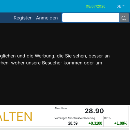
DE
Register
Anmelden
glichen und die Werbung, die Sie sehen, besser an
stehen, woher unsere Besucher kommen oder um
Abschluss
28.90
ALTEN
Vorheriger Abschluss
Veränderung
Diff.%
28.59
+0.3100
+1.08%