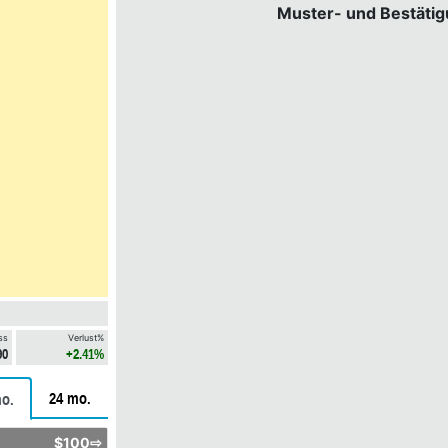
Muster- und Bestäti
ss
Verlust%
90
+2.41%
24 mo.
o.
$100⇨