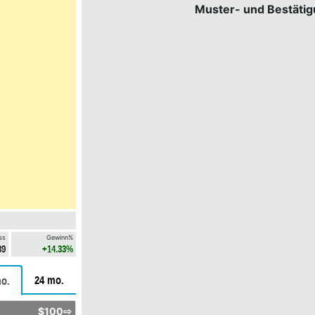
Muster- und Bestäti
ss
Gewinn%
39
+14.33%
24 mo.
o.
$100⇨