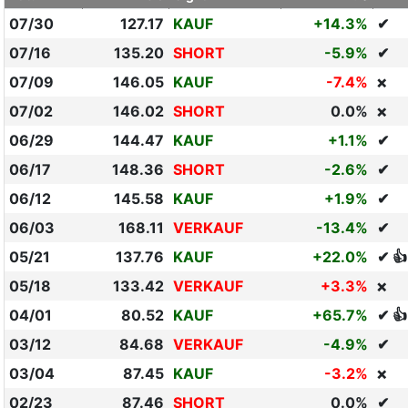
07/30
127.17
KAUF
+14.3%
✔
07/16
135.20
SHORT
-5.9%
✔
07/09
146.05
KAUF
-7.4%
❌
07/02
146.02
SHORT
0.0%
❌
06/29
144.47
KAUF
+1.1%
✔
06/17
148.36
SHORT
-2.6%
✔
06/12
145.58
KAUF
+1.9%
✔
06/03
168.11
VERKAUF
-13.4%
✔
05/21
137.76
KAUF
+22.0%
✔ 👍
05/18
133.42
VERKAUF
+3.3%
❌
04/01
80.52
KAUF
+65.7%
✔ 👍
03/12
84.68
VERKAUF
-4.9%
✔
03/04
87.45
KAUF
-3.2%
❌
02/23
87.46
SHORT
0.0%
✔