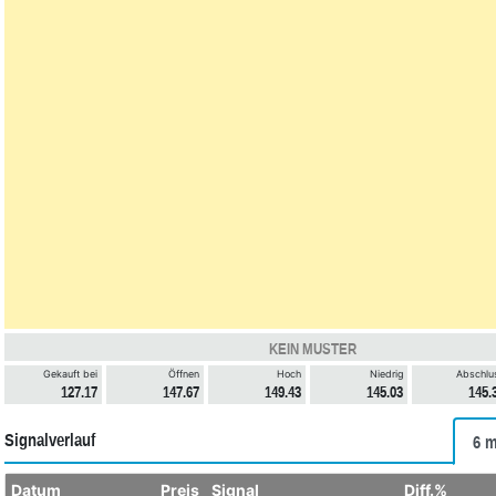
KEIN MUSTER
Gekauft bei
Öffnen
Hoch
Niedrig
Abschlu
127.17
147.67
149.43
145.03
145.
Signalverlauf
6 m
Datum
Preis
Signal
Diff.%