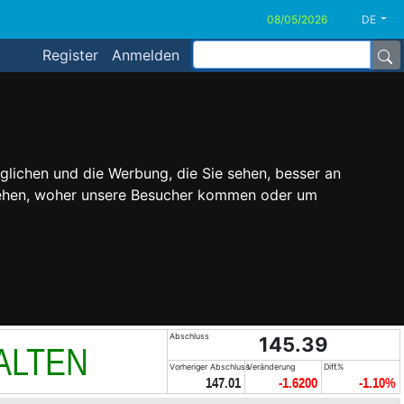
DE
Register
Anmelden
glichen und die Werbung, die Sie sehen, besser an
stehen, woher unsere Besucher kommen oder um
Abschluss
145.39
ALTEN
Vorheriger Abschluss
Veränderung
Diff.%
147.01
-1.6200
-1.10%