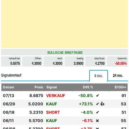
BULLISCHE BRIEFTAUBE
Verkauft bei
Öffnen
Hoch
Niedrig
Abschluss
Gewinn%
8.6875
4.3000
4.3000
3.9900
4.2700
-50.85%
Signalverlauf
24 mo.
6 mo.
Datum
Preis
Signal
Diff.%
$100⇨
07/13
8.6875
VERKAUF
-50.8%
✔
91
06/29
5.0200
KAUF
+73.1%
✔ 👍
53
06/18
5.2310
SHORT
-4.0%
✔
51
06/11
5.5700
KAUF
-6.1%
55
❌
06/08
5.3700
SHORT
+3.7%
57