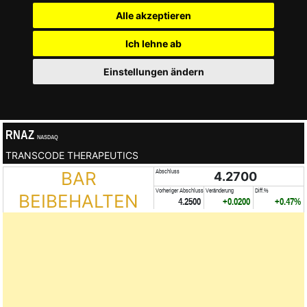
Alle akzeptieren
Ich lehne ab
Einstellungen ändern
RNAZ
NASDAQ
TRANSCODE THERAPEUTICS
BAR
Abschluss
4.2700
Vorheriger Abschluss
Veränderung
Diff.%
BEIBEHALTEN
4.2500
+0.0200
+0.47%