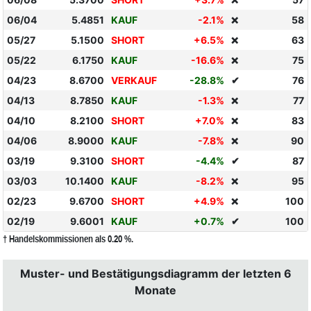
❌
06/04
5.4851
KAUF
-2.1%
58
❌
05/27
5.1500
SHORT
+6.5%
63
❌
05/22
6.1750
KAUF
-16.6%
75
❌
04/23
8.6700
VERKAUF
-28.8%
✔
76
04/13
8.7850
KAUF
-1.3%
77
❌
04/10
8.2100
SHORT
+7.0%
83
❌
04/06
8.9000
KAUF
-7.8%
90
❌
03/19
9.3100
SHORT
-4.4%
✔
87
03/03
10.1400
KAUF
-8.2%
95
❌
02/23
9.6700
SHORT
+4.9%
100
❌
02/19
9.6001
KAUF
+0.7%
✔
100
† Handelskommissionen als 0.20 %.
Muster- und Bestätigungsdiagramm der letzten 6
Monate