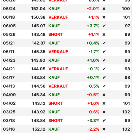
❌
06/24
152.04
KAUF
-2.0%
100
❌
06/18
150.38
VERKAUF
+1.1%
101
❌
06/05
145.07
KAUF
+3.7%
✔
97
05/26
143.48
SHORT
+1.1%
99
❌
05/21
142.87
KAUF
+0.4%
✔
99
05/11
145.35
VERKAUF
-1.7%
✔
99
04/23
143.90
KAUF
+1.0%
✔
98
04/21
144.05
VERKAUF
-0.1%
✔
98
04/17
143.84
KAUF
+0.1%
✔
98
04/13
144.56
VERKAUF
-0.5%
✔
99
04/09
145.34
KAUF
-0.5%
99
❌
04/02
143.12
SHORT
+1.6%
101
❌
03/25
143.92
KAUF
-0.6%
102
❌
03/18
148.84
SHORT
-3.3%
✔
99
03/16
152.12
KAUF
-2.2%
102
❌