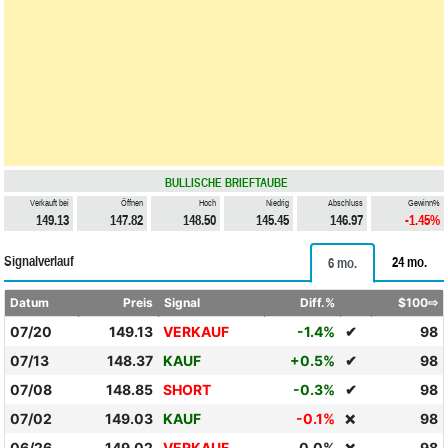
BULLISCHE BRIEFTAUBE
Verkauft bei
Öffnen
Hoch
Niedrig
Abschluss
Gewinn%
149.13
147.82
148.50
145.45
146.97
-1.45%
Signalverlauf
24 mo.
6 mo.
Datum
Preis
Signal
Diff.%
$100⇨
07/20
149.13
VERKAUF
-1.4%
✔
98
07/13
148.37
KAUF
+0.5%
✔
98
07/08
148.85
SHORT
-0.3%
✔
98
07/02
149.03
KAUF
-0.1%
98
❌
06/26
149.02
VERKAUF
0.0%
98