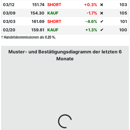
03/12
151.74
SHORT
+0.3%
103
❌
03/09
154.30
KAUF
-1.7%
105
❌
03/03
161.69
SHORT
-4.6%
✔
101
02/20
159.61
KAUF
+1.3%
✔
100
† Handelskommissionen als 0.20 %.
Muster- und Bestätigungsdiagramm der letzten 6
Monate