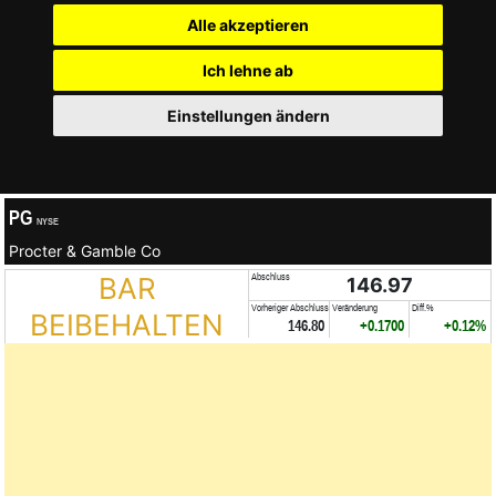
Alle akzeptieren
Ich lehne ab
Einstellungen ändern
PG
NYSE
Procter & Gamble Co
BAR
Abschluss
146.97
Vorheriger Abschluss
Veränderung
Diff.%
BEIBEHALTEN
146.80
+0.1700
+0.12%