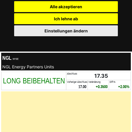
Alle akzeptieren
Ich lehne ab
Einstellungen ändern
NGL
NYSE
NGL Energy Partners Units
Abschluss
17.35
LONG BEIBEHALTEN
Vorheriger Abschluss
Veränderung
Diff.%
17.00
+0.3500
+2.06%