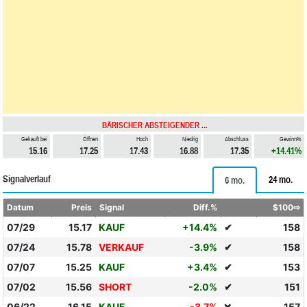
BÄRISCHER ABSTEIGENDER ...
Gekauft bei
Öffnen
Hoch
Niedrig
Abschluss
Gewinn%
15.16
17.25
17.43
16.88
17.35
+14.41%
Signalverlauf
24 mo.
6 mo.
Datum
Preis
Signal
Diff.%
$100⇨
07/29
15.17
KAUF
+14.4%
✔
158
07/24
15.78
VERKAUF
-3.9%
✔
158
07/07
15.25
KAUF
+3.4%
✔
153
07/02
15.56
SHORT
-2.0%
✔
151
06/22
16.15
KAUF
-3.7%
157