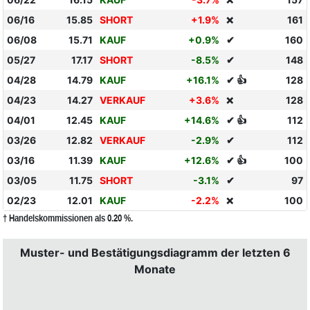
❌
06/16
15.85
SHORT
+1.9%
161
❌
06/08
15.71
KAUF
+0.9%
✔
160
05/27
17.17
SHORT
-8.5%
✔
148
04/28
14.79
KAUF
+16.1%
✔ 👍
128
04/23
14.27
VERKAUF
+3.6%
128
❌
04/01
12.45
KAUF
+14.6%
✔ 👍
112
03/26
12.82
VERKAUF
-2.9%
✔
112
03/16
11.39
KAUF
+12.6%
✔ 👍
100
03/05
11.75
SHORT
-3.1%
✔
97
02/23
12.01
KAUF
-2.2%
100
❌
† Handelskommissionen als 0.20 %.
Muster- und Bestätigungsdiagramm der letzten 6
Monate