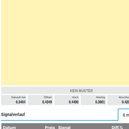
KEIN MUSTER
Gekauft bei
Öffnen
Hoch
Niedrig
Abschlu
0.3484
0.4349
0.4400
0.3901
0.42
Signalverlauf
6 m
Datum
Preis
Signal
Diff.%