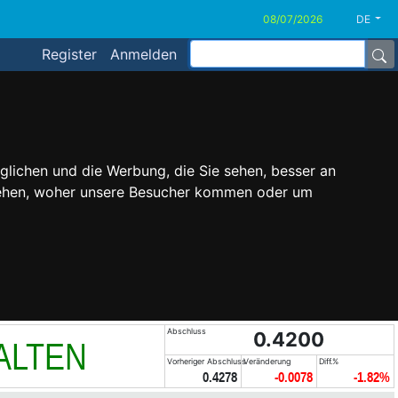
DE
Register
Anmelden
glichen und die Werbung, die Sie sehen, besser an
stehen, woher unsere Besucher kommen oder um
Abschluss
0.4200
ALTEN
Vorheriger Abschluss
Veränderung
Diff.%
0.4278
-0.0078
-1.82%