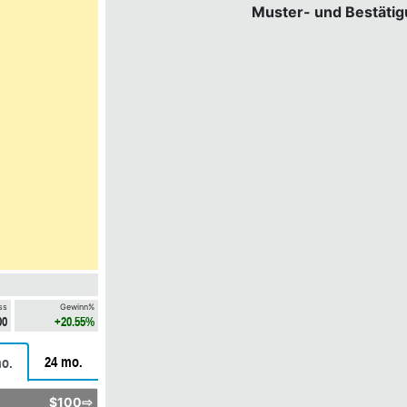
Muster- und Bestäti
ss
Gewinn%
00
+20.55%
24 mo.
o.
$100⇨