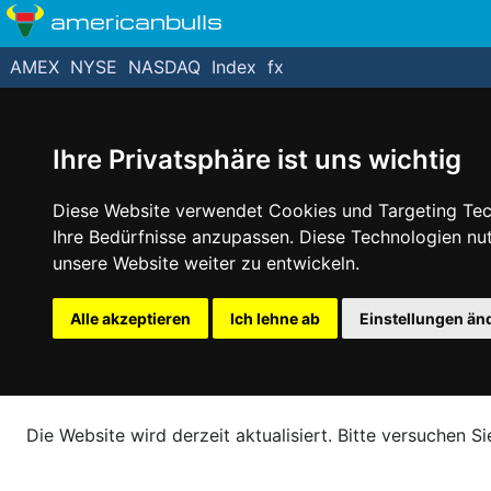
americanbulls
AMEX
NYSE
NASDAQ
Index
fx
Ihre Privatsphäre ist uns wichtig
Diese Website verwendet Cookies und Targeting Tech
Ihre Bedürfnisse anzupassen. Diese Technologien n
unsere Website weiter zu entwickeln.
Alle akzeptieren
Ich lehne ab
Einstellungen än
Die Website wird derzeit aktualisiert. Bitte versuchen Si