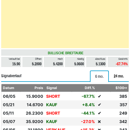
BULLISCHE BRIEFTAUBE
Verkauft bei
Öffnen
Hoch
Niedrig
Abschluss
Gewinn%
15.90
5.2800
5.4200
5.0600
5.1300
-67.74%
Signalverlauf
24 mo.
6 mo.
Datum
Preis
Signal
Diff.%
$100⇨
06/05
15.9000
SHORT
-67.7%
✔
385
05/21
14.6700
KAUF
+8.4%
✔
357
05/11
26.2300
SHORT
-44.1%
✔
249
05/07
35.9200
KAUF
-27.0%
342
❌
05/05
31.1800
VERKAUF
+15.2%
343