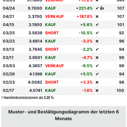
❌
04/24
9.7000
KAUF
+221.4%
✔ 👍
107
04/21
3.3700
VERKAUF
+187.8%
107
❌
04/15
3.1900
KAUF
+5.6%
✔
101
03/25
3.5639
SHORT
-10.5%
✔
92
03/23
3.6814
KAUF
-3.2%
96
❌
03/13
3.7645
SHORT
-2.2%
✔
94
03/11
3.9501
KAUF
-4.7%
99
❌
03/03
4.3657
VERKAUF
-9.5%
✔
99
02/26
4.1396
KAUF
+5.5%
✔
94
02/23
4.0082
SHORT
+3.3%
98
❌
02/17
4.0741
KAUF
-1.6%
100
❌
† Handelskommissionen als 0.20 %.
Muster- und Bestätigungsdiagramm der letzten 6
Monate