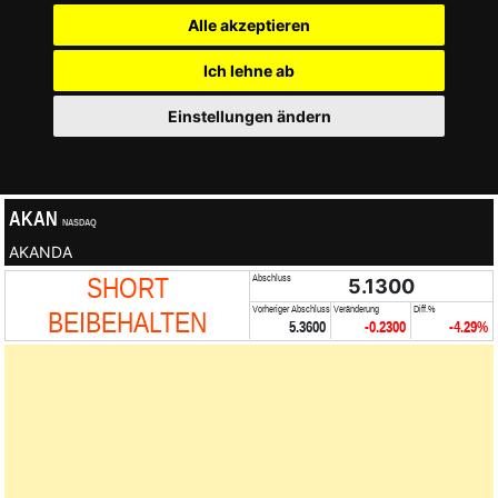
Alle akzeptieren
Ich lehne ab
Einstellungen ändern
AKAN
NASDAQ
AKANDA
SHORT
Abschluss
5.1300
Vorheriger Abschluss
Veränderung
Diff.%
BEIBEHALTEN
5.3600
-0.2300
-4.29%