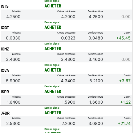
.
Dernier signal
ACHETER
INTS
Acheté à
Clôture précédente
Dernière clôture
4.2500
4.2000
4.2500
0.00
.
Dernier signal
ACHETER
IOBT
Acheté à
Clôture précédente
Dernière clôture
Gain%
0.0330
0.0323
0.0480
+45.45
.
Dernier signal
ACHETER
IONZ
Acheté à
Clôture précédente
Dernière clôture
3.4600
3.4300
3.4600
0.00
.
Dernier signal
ACHETER
IOVA
Acheté à
Clôture précédente
Dernière clôture
Gain%
5.9900
4.3400
6.2100
+3.67
.
Dernier signal
ACHETER
ISPR
Acheté à
Clôture précédente
Dernière clôture
Gain%
1.6400
1.5900
1.6600
+1.22
.
Dernier signal
ACHETER
JFBR
Acheté à
Clôture précédente
Dernière clôture
Gain%
2.5300
2.2000
3.0800
+21.74
.
Dernier signal