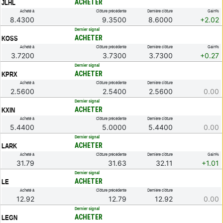
ACHETER
JLHL
Acheté à
Clôture précédente
Dernière clôture
Gain%
8.4300
9.3500
8.6000
+2.02
.
Dernier signal
ACHETER
KOSS
Acheté à
Clôture précédente
Dernière clôture
Gain%
3.7200
3.7300
3.7300
+0.27
.
Dernier signal
ACHETER
KPRX
Acheté à
Clôture précédente
Dernière clôture
2.5600
2.5400
2.5600
0.00
.
Dernier signal
ACHETER
KXIN
Acheté à
Clôture précédente
Dernière clôture
5.4400
5.0000
5.4400
0.00
.
Dernier signal
ACHETER
LARK
Acheté à
Clôture précédente
Dernière clôture
Gain%
31.79
31.63
32.11
+1.01
.
Dernier signal
ACHETER
LE
Acheté à
Clôture précédente
Dernière clôture
12.92
12.79
12.92
0.00
.
Dernier signal
ACHETER
LEGN