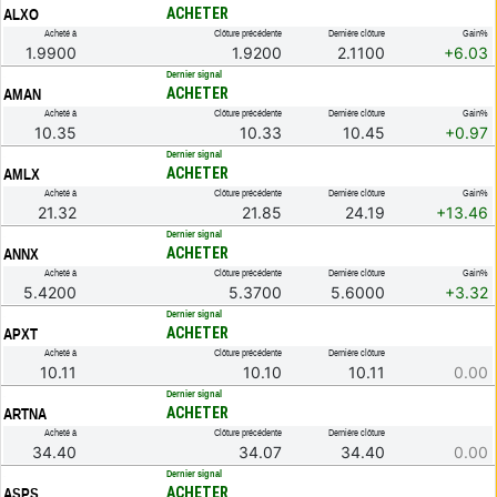
ACHETER
ALXO
Acheté à
Clôture précédente
Dernière clôture
Gain%
1.9900
1.9200
2.1100
+6.03
.
Dernier signal
ACHETER
AMAN
Acheté à
Clôture précédente
Dernière clôture
Gain%
10.35
10.33
10.45
+0.97
.
Dernier signal
ACHETER
AMLX
Acheté à
Clôture précédente
Dernière clôture
Gain%
21.32
21.85
24.19
+13.46
.
Dernier signal
ACHETER
ANNX
Acheté à
Clôture précédente
Dernière clôture
Gain%
5.4200
5.3700
5.6000
+3.32
.
Dernier signal
ACHETER
APXT
Acheté à
Clôture précédente
Dernière clôture
10.11
10.10
10.11
0.00
.
Dernier signal
ACHETER
ARTNA
Acheté à
Clôture précédente
Dernière clôture
34.40
34.07
34.40
0.00
.
Dernier signal
ACHETER
ASPS