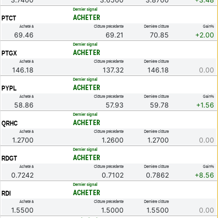
.
Dernier signal
ACHETER
PTCT
Acheté à
Clôture précédente
Dernière clôture
Gain%
69.46
69.21
70.85
+2.00
.
Dernier signal
ACHETER
PTGX
Acheté à
Clôture précédente
Dernière clôture
146.18
137.32
146.18
0.00
.
Dernier signal
ACHETER
PYPL
Acheté à
Clôture précédente
Dernière clôture
Gain%
58.86
57.93
59.78
+1.56
.
Dernier signal
ACHETER
QRHC
Acheté à
Clôture précédente
Dernière clôture
1.2700
1.2600
1.2700
0.00
.
Dernier signal
ACHETER
RDGT
Acheté à
Clôture précédente
Dernière clôture
Gain%
0.7242
0.7102
0.7862
+8.56
.
Dernier signal
ACHETER
RDI
Acheté à
Clôture précédente
Dernière clôture
1.5500
1.5000
1.5500
0.00