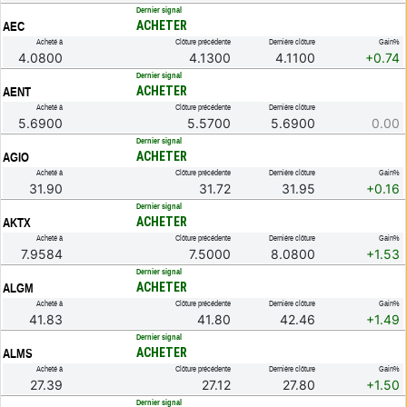
.
Dernier signal
ACHETER
AEC
Acheté à
Clôture précédente
Dernière clôture
Gain%
4.0800
4.1300
4.1100
+0.74
.
Dernier signal
ACHETER
AENT
Acheté à
Clôture précédente
Dernière clôture
5.6900
5.5700
5.6900
0.00
.
Dernier signal
ACHETER
AGIO
Acheté à
Clôture précédente
Dernière clôture
Gain%
31.90
31.72
31.95
+0.16
.
Dernier signal
ACHETER
AKTX
Acheté à
Clôture précédente
Dernière clôture
Gain%
7.9584
7.5000
8.0800
+1.53
.
Dernier signal
ACHETER
ALGM
Acheté à
Clôture précédente
Dernière clôture
Gain%
41.83
41.80
42.46
+1.49
.
Dernier signal
ACHETER
ALMS
Acheté à
Clôture précédente
Dernière clôture
Gain%
27.39
27.12
27.80
+1.50
.
Dernier signal