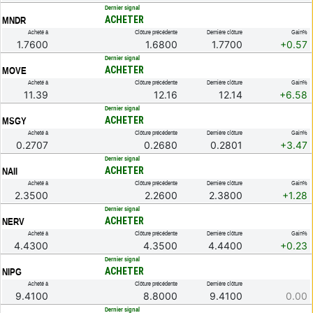
.
Dernier signal
ACHETER
MNDR
Acheté à
Clôture précédente
Dernière clôture
Gain%
1.7600
1.6800
1.7700
+0.57
.
Dernier signal
ACHETER
MOVE
Acheté à
Clôture précédente
Dernière clôture
Gain%
11.39
12.16
12.14
+6.58
.
Dernier signal
ACHETER
MSGY
Acheté à
Clôture précédente
Dernière clôture
Gain%
0.2707
0.2680
0.2801
+3.47
.
Dernier signal
ACHETER
NAII
Acheté à
Clôture précédente
Dernière clôture
Gain%
2.3500
2.2600
2.3800
+1.28
.
Dernier signal
ACHETER
NERV
Acheté à
Clôture précédente
Dernière clôture
Gain%
4.4300
4.3500
4.4400
+0.23
.
Dernier signal
ACHETER
NIPG
Acheté à
Clôture précédente
Dernière clôture
9.4100
8.8000
9.4100
0.00
.
Dernier signal