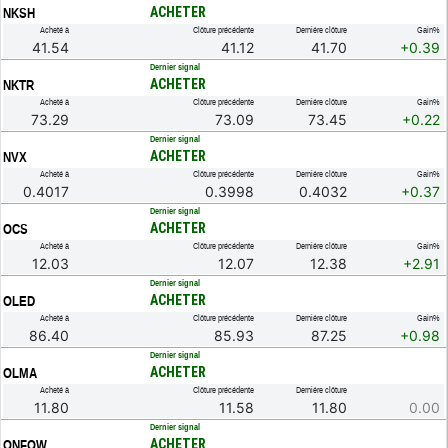
ACHETER
NKSH
Acheté à
Clôture précédente
Dernière clôture
Gain%
41.54
41.12
41.70
+0.39
.
Dernier signal
ACHETER
NKTR
Acheté à
Clôture précédente
Dernière clôture
Gain%
73.29
73.09
73.45
+0.22
.
Dernier signal
ACHETER
NVX
Acheté à
Clôture précédente
Dernière clôture
Gain%
0.4017
0.3998
0.4032
+0.37
.
Dernier signal
ACHETER
OCS
Acheté à
Clôture précédente
Dernière clôture
Gain%
12.03
12.07
12.38
+2.91
.
Dernier signal
ACHETER
OLED
Acheté à
Clôture précédente
Dernière clôture
Gain%
86.40
85.93
87.25
+0.98
.
Dernier signal
ACHETER
OLMA
Acheté à
Clôture précédente
Dernière clôture
11.80
11.58
11.80
0.00
.
Dernier signal
ACHETER
ONFOW