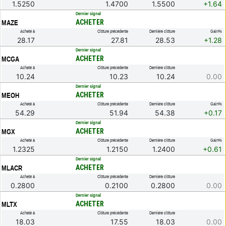
1.5250
1.4700
1.5500
+1.64
.
Dernier signal
ACHETER
MAZE
Acheté à
Clôture précédente
Dernière clôture
Gain%
28.17
27.81
28.53
+1.28
.
Dernier signal
ACHETER
MCGA
Acheté à
Clôture précédente
Dernière clôture
10.24
10.23
10.24
0.00
.
Dernier signal
ACHETER
MEOH
Acheté à
Clôture précédente
Dernière clôture
Gain%
54.29
51.94
54.38
+0.17
.
Dernier signal
ACHETER
MGX
Acheté à
Clôture précédente
Dernière clôture
Gain%
1.2325
1.2150
1.2400
+0.61
.
Dernier signal
ACHETER
MLACR
Acheté à
Clôture précédente
Dernière clôture
0.2800
0.2100
0.2800
0.00
.
Dernier signal
ACHETER
MLTX
Acheté à
Clôture précédente
Dernière clôture
18.03
17.55
18.03
0.00