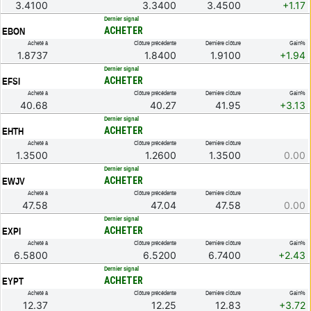
3.4100
3.3400
3.4500
+1.17
.
Dernier signal
ACHETER
EBON
Acheté à
Clôture précédente
Dernière clôture
Gain%
1.8737
1.8400
1.9100
+1.94
.
Dernier signal
ACHETER
EFSI
Acheté à
Clôture précédente
Dernière clôture
Gain%
40.68
40.27
41.95
+3.13
.
Dernier signal
ACHETER
EHTH
Acheté à
Clôture précédente
Dernière clôture
1.3500
1.2600
1.3500
0.00
.
Dernier signal
ACHETER
EWJV
Acheté à
Clôture précédente
Dernière clôture
47.58
47.04
47.58
0.00
.
Dernier signal
ACHETER
EXPI
Acheté à
Clôture précédente
Dernière clôture
Gain%
6.5800
6.5200
6.7400
+2.43
.
Dernier signal
ACHETER
EYPT
Acheté à
Clôture précédente
Dernière clôture
Gain%
12.37
12.25
12.83
+3.72