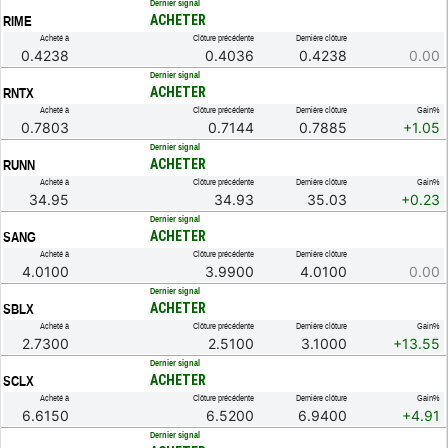
.
Dernier signal
ACHETER
RIME
Acheté à
Clôture précédente
Dernière clôture
0.4238
0.4036
0.4238
0.00
.
Dernier signal
ACHETER
RNTX
Acheté à
Clôture précédente
Dernière clôture
Gain%
0.7803
0.7144
0.7885
+1.05
.
Dernier signal
ACHETER
RUNN
Acheté à
Clôture précédente
Dernière clôture
Gain%
34.95
34.93
35.03
+0.23
.
Dernier signal
ACHETER
SANG
Acheté à
Clôture précédente
Dernière clôture
4.0100
3.9900
4.0100
0.00
.
Dernier signal
ACHETER
SBLX
Acheté à
Clôture précédente
Dernière clôture
Gain%
2.7300
2.5100
3.1000
+13.55
.
Dernier signal
ACHETER
SCLX
Acheté à
Clôture précédente
Dernière clôture
Gain%
6.6150
6.5200
6.9400
+4.91
.
Dernier signal