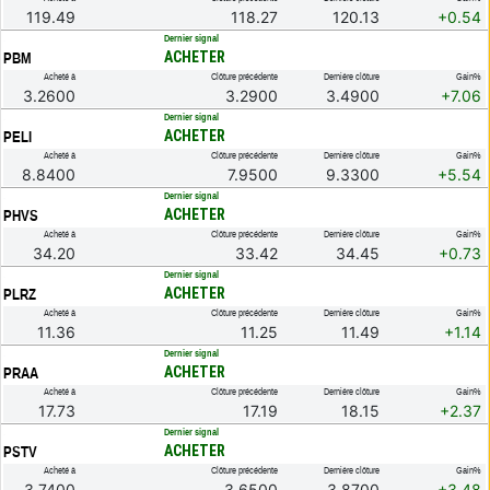
119.49
118.27
120.13
+0.54
.
Dernier signal
ACHETER
PBM
Acheté à
Clôture précédente
Dernière clôture
Gain%
3.2600
3.2900
3.4900
+7.06
.
Dernier signal
ACHETER
PELI
Acheté à
Clôture précédente
Dernière clôture
Gain%
8.8400
7.9500
9.3300
+5.54
.
Dernier signal
ACHETER
PHVS
Acheté à
Clôture précédente
Dernière clôture
Gain%
34.20
33.42
34.45
+0.73
.
Dernier signal
ACHETER
PLRZ
Acheté à
Clôture précédente
Dernière clôture
Gain%
11.36
11.25
11.49
+1.14
.
Dernier signal
ACHETER
PRAA
Acheté à
Clôture précédente
Dernière clôture
Gain%
17.73
17.19
18.15
+2.37
.
Dernier signal
ACHETER
PSTV
Acheté à
Clôture précédente
Dernière clôture
Gain%
3.7400
3.6500
3.8700
+3.48