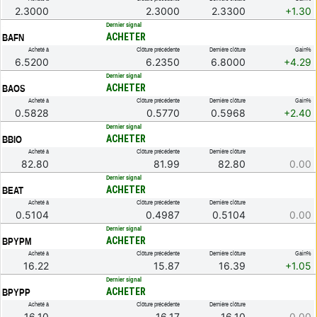
2.3000
2.3000
2.3300
+1.30
.
Dernier signal
ACHETER
BAFN
Acheté à
Clôture précédente
Dernière clôture
Gain%
6.5200
6.2350
6.8000
+4.29
.
Dernier signal
ACHETER
BAOS
Acheté à
Clôture précédente
Dernière clôture
Gain%
0.5828
0.5770
0.5968
+2.40
.
Dernier signal
ACHETER
BBIO
Acheté à
Clôture précédente
Dernière clôture
82.80
81.99
82.80
0.00
.
Dernier signal
ACHETER
BEAT
Acheté à
Clôture précédente
Dernière clôture
0.5104
0.4987
0.5104
0.00
.
Dernier signal
ACHETER
BPYPM
Acheté à
Clôture précédente
Dernière clôture
Gain%
16.22
15.87
16.39
+1.05
.
Dernier signal
ACHETER
BPYPP
Acheté à
Clôture précédente
Dernière clôture
16.10
16.17
16.10
0.00