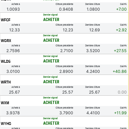
Acheté à
Clôture précédente
Dernière clôture
Gain%
1.0093
0.9408
1.0800
+7.00
.
Dernier signal
ACHETER
WFCF
Acheté à
Clôture précédente
Dernière clôture
Gain%
12.33
12.23
12.69
+2.92
.
Dernier signal
ACHETER
WGRX
Acheté à
Clôture précédente
Dernière clôture
Gain%
2.7596
2.7100
3.5200
+27.55
.
Dernier signal
ACHETER
WLDS
Acheté à
Clôture précédente
Dernière clôture
Gain%
3.0100
2.8900
4.2400
+40.86
.
Dernier signal
ACHETER
WRTH
Acheté à
Clôture précédente
Dernière clôture
25.67
25.57
25.67
0.00
.
Dernier signal
ACHETER
WXM
Acheté à
Clôture précédente
Dernière clôture
Gain%
3.9378
3.7900
4.4100
+11.99
.
Dernier signal
ACHETER
WYHG
Acheté à
Clôture précédente
Dernière clôture
Gain%