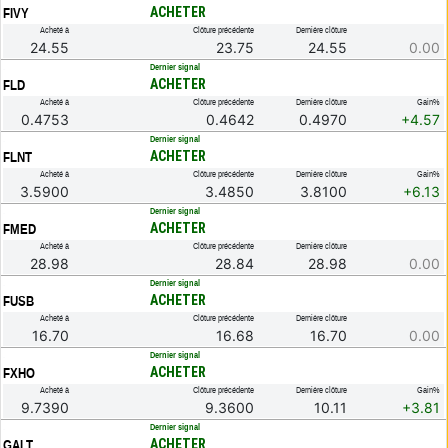
ACHETER
FIVY
Acheté à
Clôture précédente
Dernière clôture
24.55
23.75
24.55
0.00
.
Dernier signal
ACHETER
FLD
Acheté à
Clôture précédente
Dernière clôture
Gain%
0.4753
0.4642
0.4970
+4.57
.
Dernier signal
ACHETER
FLNT
Acheté à
Clôture précédente
Dernière clôture
Gain%
3.5900
3.4850
3.8100
+6.13
.
Dernier signal
ACHETER
FMED
Acheté à
Clôture précédente
Dernière clôture
28.98
28.84
28.98
0.00
.
Dernier signal
ACHETER
FUSB
Acheté à
Clôture précédente
Dernière clôture
16.70
16.68
16.70
0.00
.
Dernier signal
ACHETER
FXHO
Acheté à
Clôture précédente
Dernière clôture
Gain%
9.7390
9.3600
10.11
+3.81
.
Dernier signal
ACHETER
GALT