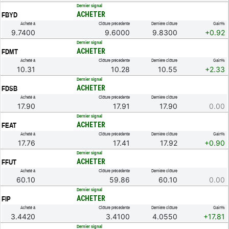
.
Dernier signal
ACHETER
FBYD
Acheté à
Clôture précédente
Dernière clôture
Gain%
9.7400
9.6000
9.8300
+0.92
.
Dernier signal
ACHETER
FDMT
Acheté à
Clôture précédente
Dernière clôture
Gain%
10.31
10.28
10.55
+2.33
.
Dernier signal
ACHETER
FDSB
Acheté à
Clôture précédente
Dernière clôture
17.90
17.91
17.90
0.00
.
Dernier signal
ACHETER
FEAT
Acheté à
Clôture précédente
Dernière clôture
Gain%
17.76
17.41
17.92
+0.90
.
Dernier signal
ACHETER
FFUT
Acheté à
Clôture précédente
Dernière clôture
60.10
59.86
60.10
0.00
.
Dernier signal
ACHETER
FIP
Acheté à
Clôture précédente
Dernière clôture
Gain%
3.4420
3.4100
4.0550
+17.81
.
Dernier signal