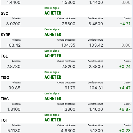
1.4400
1.5300
1.4400
0.00
.
Dernier signal
ACHETER
SVC
Acheté à
Clôture précédente
Dernière clôture
Gain%
8.0700
7.8800
8.4500
+4.71
.
Dernier signal
ACHETER
SYRE
Acheté à
Clôture précédente
Dernière clôture
103.42
104.35
103.42
0.00
.
Dernier signal
ACHETER
TGL
Acheté à
Clôture précédente
Dernière clôture
Gain%
2.8730
2.8200
2.8800
+0.24
.
Dernier signal
ACHETER
TIGO
Acheté à
Clôture précédente
Dernière clôture
Gain%
99.85
91.79
104.31
+4.47
.
Dernier signal
ACHETER
TIVC
Acheté à
Clôture précédente
Dernière clôture
Gain%
1.3100
1.3300
1.4000
+6.87
.
Dernier signal
ACHETER
TOI
Acheté à
Clôture précédente
Dernière clôture
Gain%
5.1180
4.8600
5.1300
+0.23