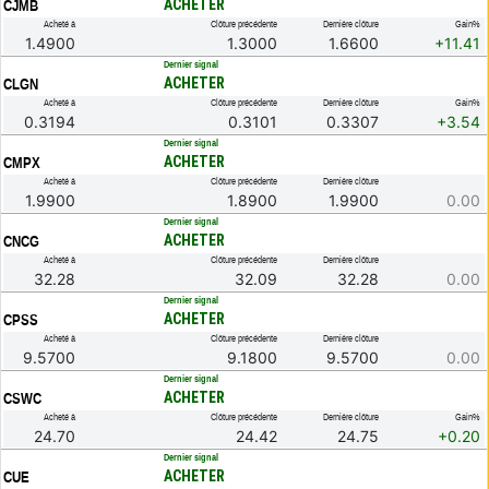
ACHETER
CJMB
Acheté à
Clôture précédente
Dernière clôture
Gain%
1.4900
1.3000
1.6600
+11.41
.
Dernier signal
ACHETER
CLGN
Acheté à
Clôture précédente
Dernière clôture
Gain%
0.3194
0.3101
0.3307
+3.54
.
Dernier signal
ACHETER
CMPX
Acheté à
Clôture précédente
Dernière clôture
1.9900
1.8900
1.9900
0.00
.
Dernier signal
ACHETER
CNCG
Acheté à
Clôture précédente
Dernière clôture
32.28
32.09
32.28
0.00
.
Dernier signal
ACHETER
CPSS
Acheté à
Clôture précédente
Dernière clôture
9.5700
9.1800
9.5700
0.00
.
Dernier signal
ACHETER
CSWC
Acheté à
Clôture précédente
Dernière clôture
Gain%
24.70
24.42
24.75
+0.20
.
Dernier signal
ACHETER
CUE