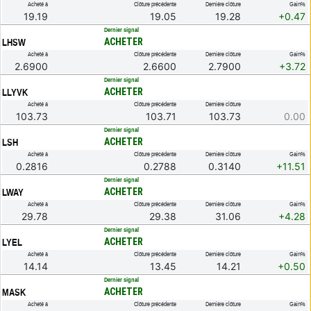
Acheté à
Clôture précédente
Dernière clôture
Gain%
19.19
19.05
19.28
+0.47
.
Dernier signal
ACHETER
LHSW
Acheté à
Clôture précédente
Dernière clôture
Gain%
2.6900
2.6600
2.7900
+3.72
.
Dernier signal
ACHETER
LLYVK
Acheté à
Clôture précédente
Dernière clôture
103.73
103.71
103.73
0.00
.
Dernier signal
ACHETER
LSH
Acheté à
Clôture précédente
Dernière clôture
Gain%
0.2816
0.2788
0.3140
+11.51
.
Dernier signal
ACHETER
LWAY
Acheté à
Clôture précédente
Dernière clôture
Gain%
29.78
29.38
31.06
+4.28
.
Dernier signal
ACHETER
LYEL
Acheté à
Clôture précédente
Dernière clôture
Gain%
14.14
13.45
14.21
+0.50
.
Dernier signal
ACHETER
MASK
Acheté à
Clôture précédente
Dernière clôture
Gain%