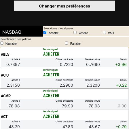
Changer mes préférences
Sélectionnez les signaux
NASDAQ
Acheter
Vendre
VAD
Sélectionnez des patrons
Haussier
Baissier
.
Dernier signal
ACHETER
ABLV
Acheté à
Clôture précédente
Dernière clôture
Gain%
0.7397
0.7220
0.7690
+3.96
.
Dernier signal
ACHETER
ACIU
Acheté à
Clôture précédente
Dernière clôture
Gain%
2.3150
2.2900
2.3200
+0.22
.
Dernier signal
ACHETER
ACMR
Acheté à
Clôture précédente
Dernière clôture
78.98
79.90
78.98
0.00
.
Dernier signal
ACHETER
ACT
Acheté à
Clôture précédente
Dernière clôture
Gain%
48.29
47.83
48.67
+0.79