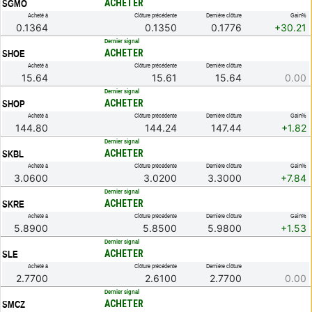
ACHETER
SGMO
Acheté à
Clôture précédente
Dernière clôture
Gain%
0.1364
0.1350
0.1776
+30.21
.
Dernier signal
ACHETER
SHOE
Acheté à
Clôture précédente
Dernière clôture
15.64
15.61
15.64
0.00
.
Dernier signal
ACHETER
SHOP
Acheté à
Clôture précédente
Dernière clôture
Gain%
144.80
144.24
147.44
+1.82
.
Dernier signal
ACHETER
SKBL
Acheté à
Clôture précédente
Dernière clôture
Gain%
3.0600
3.0200
3.3000
+7.84
.
Dernier signal
ACHETER
SKRE
Acheté à
Clôture précédente
Dernière clôture
Gain%
5.8900
5.8500
5.9800
+1.53
.
Dernier signal
ACHETER
SLE
Acheté à
Clôture précédente
Dernière clôture
2.7700
2.6100
2.7700
0.00
.
Dernier signal
ACHETER
SMCZ