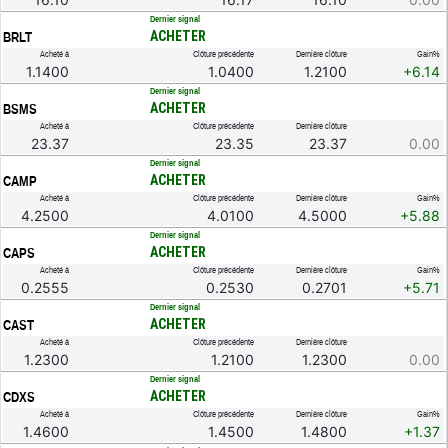
.
Dernier signal
ACHETER
BRLT
Acheté à
Clôture précédente
Dernière clôture
Gain%
1.1400
1.0400
1.2100
+6.14
.
Dernier signal
ACHETER
BSMS
Acheté à
Clôture précédente
Dernière clôture
23.37
23.35
23.37
0.00
.
Dernier signal
ACHETER
CAMP
Acheté à
Clôture précédente
Dernière clôture
Gain%
4.2500
4.0100
4.5000
+5.88
.
Dernier signal
ACHETER
CAPS
Acheté à
Clôture précédente
Dernière clôture
Gain%
0.2555
0.2530
0.2701
+5.71
.
Dernier signal
ACHETER
CAST
Acheté à
Clôture précédente
Dernière clôture
1.2300
1.2100
1.2300
0.00
.
Dernier signal
ACHETER
CDXS
Acheté à
Clôture précédente
Dernière clôture
Gain%
1.4600
1.4500
1.4800
+1.37