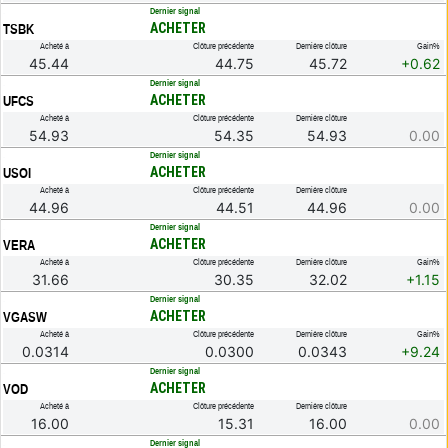
.
Dernier signal
ACHETER
TSBK
Acheté à
Clôture précédente
Dernière clôture
Gain%
45.44
44.75
45.72
+0.62
.
Dernier signal
ACHETER
UFCS
Acheté à
Clôture précédente
Dernière clôture
54.93
54.35
54.93
0.00
.
Dernier signal
ACHETER
USOI
Acheté à
Clôture précédente
Dernière clôture
44.96
44.51
44.96
0.00
.
Dernier signal
ACHETER
VERA
Acheté à
Clôture précédente
Dernière clôture
Gain%
31.66
30.35
32.02
+1.15
.
Dernier signal
ACHETER
VGASW
Acheté à
Clôture précédente
Dernière clôture
Gain%
0.0314
0.0300
0.0343
+9.24
.
Dernier signal
ACHETER
VOD
Acheté à
Clôture précédente
Dernière clôture
16.00
15.31
16.00
0.00
.
Dernier signal