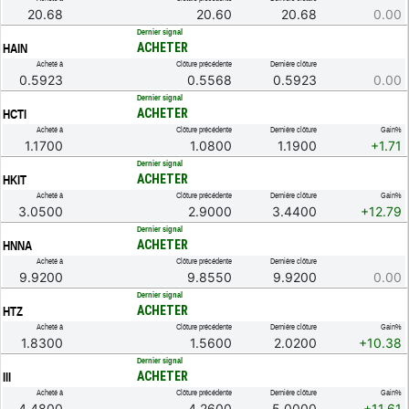
20.68
20.60
20.68
0.00
.
Dernier signal
ACHETER
HAIN
Acheté à
Clôture précédente
Dernière clôture
0.5923
0.5568
0.5923
0.00
.
Dernier signal
ACHETER
HCTI
Acheté à
Clôture précédente
Dernière clôture
Gain%
1.1700
1.0800
1.1900
+1.71
.
Dernier signal
ACHETER
HKIT
Acheté à
Clôture précédente
Dernière clôture
Gain%
3.0500
2.9000
3.4400
+12.79
.
Dernier signal
ACHETER
HNNA
Acheté à
Clôture précédente
Dernière clôture
9.9200
9.8550
9.9200
0.00
.
Dernier signal
ACHETER
HTZ
Acheté à
Clôture précédente
Dernière clôture
Gain%
1.8300
1.5600
2.0200
+10.38
.
Dernier signal
ACHETER
III
Acheté à
Clôture précédente
Dernière clôture
Gain%
4.4800
4.2600
5.0000
+11.61