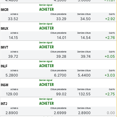
.
Dernier signal
ACHETER
IMCR
Acheté à
Clôture précédente
Dernière clôture
Gain%
33.52
33.29
34.50
+2.92
.
Dernier signal
ACHETER
IMUX
Acheté à
Clôture précédente
Dernière clôture
Gain%
14.15
14.01
14.54
+2.76
.
Dernier signal
ACHETER
IMVT
Acheté à
Clôture précédente
Dernière clôture
Gain%
39.72
39.28
39.74
+0.05
.
Dernier signal
ACHETER
INLF
Acheté à
Clôture précédente
Dernière clôture
Gain%
5.2800
6.2700
5.4400
+3.03
.
Dernier signal
ACHETER
INSM
Acheté à
Clôture précédente
Dernière clôture
Gain%
129.00
99.02
132.55
+2.75
.
Dernier signal
ACHETER
INTJ
Acheté à
Clôture précédente
Dernière clôture
2.8900
2.6999
2.8900
0.00