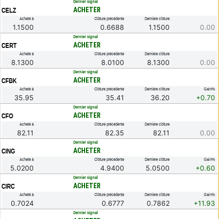
.
Dernier signal
ACHETER
CELZ
Acheté à
Clôture précédente
Dernière clôture
1.1500
0.6688
1.1500
0.00
.
Dernier signal
ACHETER
CERT
Acheté à
Clôture précédente
Dernière clôture
8.1300
8.0100
8.1300
0.00
.
Dernier signal
ACHETER
CFBK
Acheté à
Clôture précédente
Dernière clôture
Gain%
35.95
35.41
36.20
+0.70
.
Dernier signal
ACHETER
CFO
Acheté à
Clôture précédente
Dernière clôture
82.11
82.35
82.11
0.00
.
Dernier signal
ACHETER
CING
Acheté à
Clôture précédente
Dernière clôture
Gain%
5.0200
4.9400
5.0500
+0.60
.
Dernier signal
ACHETER
CIRC
Acheté à
Clôture précédente
Dernière clôture
Gain%
0.7024
0.6777
0.7862
+11.93
.
Dernier signal