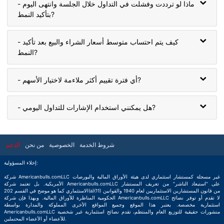
- ماذا لو ترددت وفشلت في التداول خلال الجلسة وانتهى اليوم
بتأكيد النمط?
- كيف يتم احتساب متوسط أسعار الشراء والبيع بعد تأكيد
النمط?
- أي فترة تقييم أكثر ملاءمة لاختيار الأسهم?
- هل يمكنني استخدام الإشارات للتداول اليومي?
شروط الخدمة
الخصوصية
من نحن
الدعم
إخلاء المسؤولية:
شركة Americanbulls.comLLC غير مسجلة كمستشار استثماري لدى هيئة الأوراق المالية والبورصات
الأمريكية. بل تعتمد شركة Americanbulls.comLLC على "استبعاد الناشر" من تعريف المستشار
الاستثماري كما هو موضح في القسم 202(a)(11) من قانون المستشارين الاستثماريين لعام 1940 والقوانين
الحكومية المناظرة للأوراق المالية. وبهذا فإن شركة Americanbulls.comLLC لا تقدم أو توفر نصائح
استثمارية مخصصة. يعتبر هذا الموقع وجميع المواقع الأخرى المملوكة والمدارة بواسطة
Americanbulls.comLLC منشورات حقيقية للتوزيع العام والمنتظم، تقدم نصائح استثمارية غير شخصية
للأعضاء أو الأعضاء المحتملين.