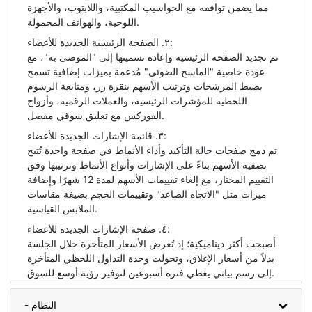
مما يضمن توافقه مع الحواسيب المكتبية، واللابتوب، والأجهزة
اللوحية، والهواتف المحمولة.
٢. الصفحة الرئيسية الجديدة للأعضاء:
تم تجديد الصفحة الرئيسية وإعادة تسميتها إلى "الموصى به"، مع
عودة خاصية "الماسح الضوئي" مُدعمة بميزات إضافية تسمح
بضبط المرشحات وترتيب الأسهم بنقرة زر، ومتابعة الرسوم
اللحظية للمؤشرات الرئيسية، والعملات الرقمية، وأزواج
الفوركس مع تعليق سوقي مفصل.
٣. قائمة الإشارات الجديدة للأعضاء:
تم دمج صفحات حالة التأكيد وأداء الأنماط في صفحة واحدة تُتيح
تصفية الأسهم بناءً على الإشارات وأنواع الأنماط وترتيبها وفق
التقييم المختار، مع إلغاء تقييمات الأسهم لمدة 12 شهرًا وإضافة
ميزات مثل "الاتجاه الصاعد" وتقييمات الحجم بصيغة مقاسات
الملابس القياسية.
٤. صفحة الإشارات الجديدة للأعضاء:
أصبحت أكثر ديناميكية؛ إذ تُعرض الأسعار المتأخرة خلال الجلسة
بدلاً من أسعار الإغلاق، وتحولت وحدة التداول اللحظي المتأخرة
إلى رسم بياني يغطي فترة أسبوعين لتوفير رؤية أوسع للسوق.
- النظام