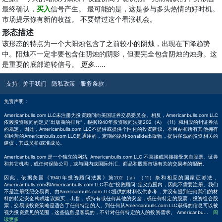
最终确认，
买入
信号产生。 最可能的是，这是参与多头热情的好时机。
市场提示你有新的收益。 不要错过这个看涨机会。
形态描述
该形态的特点为一个大阳烛包含了之前较小的阴烛，出现在下降趋势
中。阳烛不一定非要包含住阴烛的阴影，但要完全包含阴烛的烛身。这
是重要的底部逆转信号。
更多……
支持
关于我们
隐私政策
服务条款
免责声明：
Americanbulls.com LLC未注册为投资顾问向美国证券交易委员会。相反，Americanbulls.com LLC
依赖投资顾问的定义“出版商的排斥”，根据1940年投资顾问法第202（A）（11）和相应的州证券法
的规定。因此，Americanbulls.com LLC不提供或提供个性化的投资建议。本网站和所有其他拥有
和经营的Americanbulls.com LLC是通用的，定期的循环bonafide出版物，提供客观的投资相关的
建议，其成员和/或准成员。
Americanbulls.com 是一个独立的网站. Americanbulls.com LLC 不直接或间接接受来自股票、证券
和其它机构，或任何保险公司，或与国内或国际外汇、商品和股票市场有关的交易者的报酬。
因此，依据美国《1940年投资顾问法案》第202（a）（11）条和相应的国家证券法，
Americanbulls.com和Americanbulls.com LLC不在“投资顾问”定义范围内，因此不需要注册。我们
不是注册经纪交易商。由Americanbulls.com LLC提供的材料仅供参考，并没有提到任何我们的材
料的特定安全构成建议购买，出售，或持有或任何其他的安全，或任何特定的股票，投资组合股
票，交易或投资策略是适合于任何特定的人。到任何从Americanbulls.com LLC获得的信息可以被
视为投资意见的范围，这些信息是客观的，不针对任何特定的人的投资需求。 Americanbu
...
阅
读更多