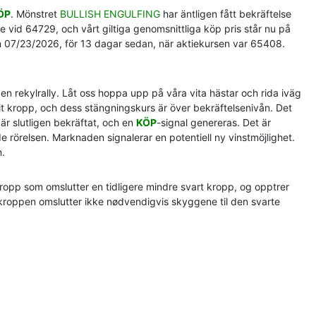
ÖP
. Mönstret
BULLISH ENGULFING
har äntligen fått bekräftelse
e vid 64729, och vårt giltiga genomsnittliga köp pris står nu på
 07/23/2026, för 13 dagar sedan, när aktiekursen var 65408.
en rekylrally. Låt oss hoppa upp på våra vita hästar och rida iväg
it kropp, och dess stängningskurs är över bekräftelsenivån. Det
är slutligen bekräftat, och en
KÖP
-signal genereras. Det är
ade rörelsen. Marknaden signalerar en potentiell ny vinstmöjlighet.
n.
ropp som omslutter en tidligere mindre svart kropp, og opptrer
kroppen omslutter ikke nødvendigvis skyggene til den svarte