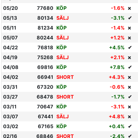
05/20
77680
KÖP
-1.6%
❌
05/13
80134
SÄLJ
-3.1%
✔
05/11
81234
KÖP
-1.4%
❌
05/07
80244
SÄLJ
+1.2%
❌
04/22
76818
KÖP
+4.5%
✔
04/19
75268
SÄLJ
+2.1%
❌
04/08
69816
KÖP
+7.8%
✔
04/02
66941
SHORT
+4.3%
❌
03/31
67320
KÖP
-0.6%
❌
03/27
68478
SHORT
-1.7%
✔
03/11
70647
KÖP
-3.1%
❌
03/07
67441
SÄLJ
+4.8%
❌
03/02
67165
KÖP
+0.4%
✔
02/16
68846
SHORT
-2.4%
✔