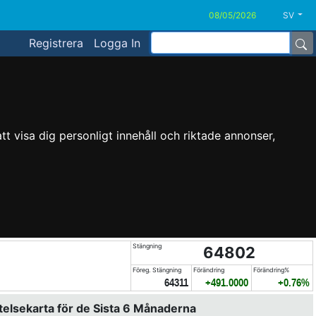
SV
Registrera
Logga In
t visa dig personligt innehåll och riktade annonser,
Stängning
64802
Föreg. Stängning
Förändring
Förändring%
64311
+491.0000
+0.76%
elsekarta för de Sista 6 Månaderna