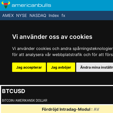
americanbulls
AMEX
NYSE
NASDAQ
Index
fx
Vi använder oss av cookies
Vi använder cookies och andra spårningsteknologier f
för att analysera vår webbplatstrafik och för att fö
Jag accepterar
Jag avböjer
Ändra mina inställ
BTCUSD
BITCOIN / AMERIKANSK DOLLAR
Fördröjd Intradag-Modul :
AV