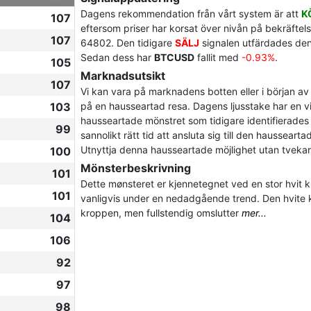
Dagens rekommendation från vårt system är att
K
107
eftersom priser har korsat över nivån på bekräftels
107
64802. Den tidigare
SÄLJ
signalen utfärdades den
Sedan dess har
BTCUSD
fallit med
-0.93%
.
105
Marknadsutsikt
107
Vi kan vara på marknadens botten eller i början av 
103
på en hausseartad resa. Dagens ljusstake har en v
hausseartade mönstret som tidigare identifierades 
99
sannolikt rätt tid att ansluta sig till den hausseart
Utnyttja denna hausseartade möjlighet utan tveka
100
Mönsterbeskrivning
101
Dette mønsteret er kjennetegnet ved en stor hvit k
101
vanligvis under en nedadgående trend. Den hvite 
kroppen, men fullstendig omslutter
mer...
104
106
92
97
98