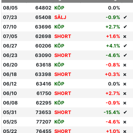
08/05
64802
KÖP
0.0%
07/23
65408
SÄLJ
-0.9%
✔
07/10
63696
KÖP
+2.7%
✔
07/05
62698
SHORT
+1.6%
❌
06/27
60206
KÖP
+4.1%
✔
06/23
63090
SHORT
-4.6%
✔
06/20
63618
KÖP
-0.8%
❌
06/18
63398
SHORT
+0.3%
❌
06/12
63416
KÖP
0.0%
❌
06/10
61750
SHORT
+2.7%
❌
06/08
62295
KÖP
-0.9%
❌
05/31
73653
SHORT
-15.4%
✔
05/25
77207
KÖP
-4.6%
❌
05/22
76455
SHORT
+1.0%
❌