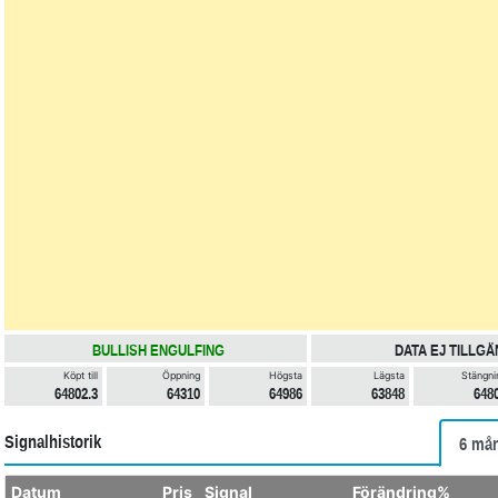
BULLISH ENGULFING
DATA EJ TILLGÄ
Köpt till
Öppning
Högsta
Lägsta
Stängni
64802.3
64310
64986
63848
648
Signalhistorik
6 mån
Datum
Pris
Signal
Förändring%