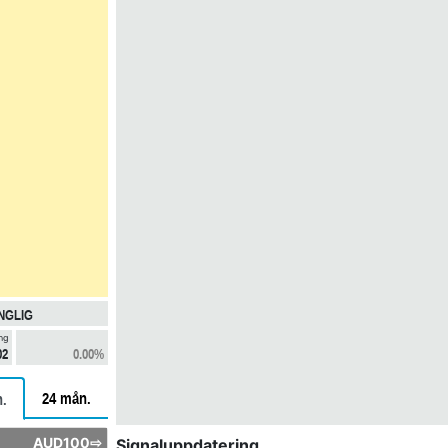
NGLIG
ng
02
0.00%
24 mån.
.
AUD100⇨
Signaluppdatering