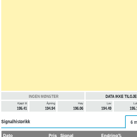
INGEN MØNSTER
DATA IKKE TILGJ
Kjøpt til
Åpning
Høy
Lav
Lu
195.41
194.94
196.06
194.49
195.
Signalhistorikk
6 m
Dato
Pris
Signal
Endring%