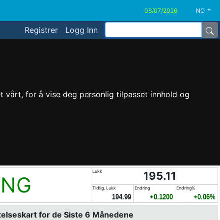
NO
Registrer
Logg Inn
vårt, for å vise deg personlig tilpasset innhold og
Lukk
195.11
ANG
Tidlig. Lukk
Endring
Endring%
194.99
+0.1200
+0.06%
elseskart for de Siste 6 Månedene