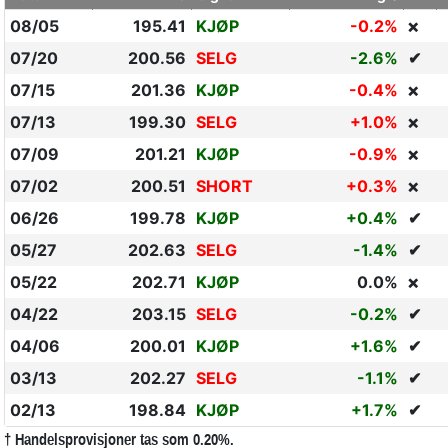
08/05
195.41
KJØP
-0.2%
❌
07/20
200.56
SELG
-2.6%
✔
07/15
201.36
KJØP
-0.4%
❌
07/13
199.30
SELG
+1.0%
❌
07/09
201.21
KJØP
-0.9%
❌
07/02
200.51
SHORT
+0.3%
❌
06/26
199.78
KJØP
+0.4%
✔
05/27
202.63
SELG
-1.4%
✔
05/22
202.71
KJØP
0.0%
❌
04/22
203.15
SELG
-0.2%
✔
04/06
200.01
KJØP
+1.6%
✔
03/13
202.27
SELG
-1.1%
✔
02/13
198.84
KJØP
+1.7%
✔
† Handelsprovisjoner tas som 0.20%.