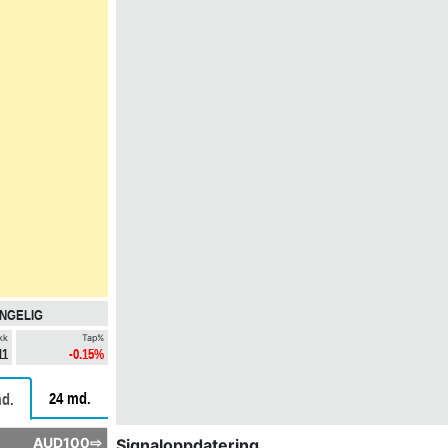
ENGELIG
kk
Tap%
11
-0.15%
24 md.
d.
AUD100⇨
Signaloppdatering