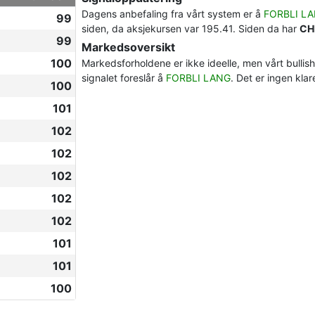
Dagens anbefaling fra vårt system er å
FORBLI L
99
siden, da aksjekursen var 195.41. Siden da har
CH
99
Markedsoversikt
100
Markedsforholdene er ikke ideelle, men vårt bullis
signalet foreslår å
FORBLI LANG
. Det er ingen kla
100
101
102
102
102
102
102
101
101
100