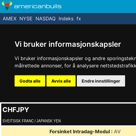
americanbulls
AMEX
NYSE
NASDAQ
Indeks
fx
Vi bruker informasjonskapsler
Vi bruker informasjonskapsler og andre sporingstekno
målrettede annonser, for å analysere nettstedstrafi
Godta alle
Avvis alle
Endre innstillinger
CHFJPY
SVEITSISK FRANC / JAPANSK YEN
Forsinket Intradag-Modul :
AV