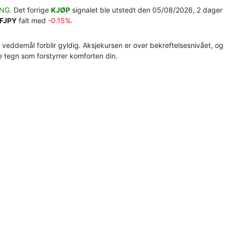
ANG
. Det forrige
KJØP
signalet ble utstedt den 05/08/2026, 2 dager
FJPY
falt med
-0.15%
.
h veddemål forblir gyldig. Aksjekursen er over bekreftelsesnivået, og
re tegn som forstyrrer komforten din.