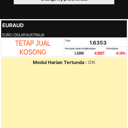
EURAUD
EURO / DOLAR AUSTRALIA
TETAP JUAL
Tutup
1.6353
Penutupan sebelumnya
Perubahan
%Perubahan
KOSONG
1.6380
-0.0027
-0.16%
Modul Harian Tertunda :
ON