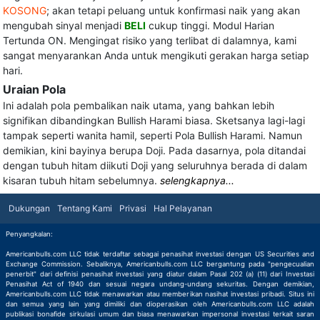
KOSONG
; akan tetapi peluang untuk konfirmasi naik yang akan
mengubah sinyal menjadi
BELI
cukup tinggi. Modul Harian
Tertunda ON. Mengingat risiko yang terlibat di dalamnya, kami
sangat menyarankan Anda untuk mengikuti gerakan harga setiap
hari.
Uraian Pola
Ini adalah pola pembalikan naik utama, yang bahkan lebih
signifikan dibandingkan Bullish Harami biasa. Sketsanya lagi-lagi
tampak seperti wanita hamil, seperti Pola Bullish Harami. Namun
demikian, kini bayinya berupa Doji. Pada dasarnya, pola ditandai
dengan tubuh hitam diikuti Doji yang seluruhnya berada di dalam
kisaran tubuh hitam sebelumnya.
selengkapnya...
Dukungan
Tentang Kami
Privasi
Hal Pelayanan
Penyangkalan:
Americanbulls.com LLC tidak terdaftar sebagai penasihat investasi dengan US Securities and
Exchange Commission. Sebaliknya, Americanbulls.com LLC bergantung pada "pengecualian
penerbit" dari definisi penasihat investasi yang diatur dalam Pasal 202 (a) (11) dari Investasi
Penasihat Act of 1940 dan sesuai negara undang-undang sekuritas. Dengan demikian,
Americanbulls.com LLC tidak menawarkan atau memberikan nasihat investasi pribadi. Situs ini
dan semua yang lain yang dimiliki dan dioperasikan oleh Americanbulls.com LLC adalah
publikasi bonafide sirkulasi umum dan biasa menawarkan impersonal investasi terkait saran