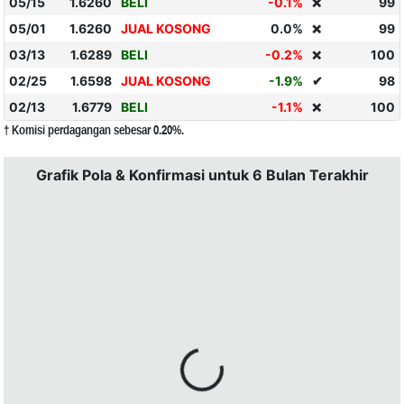
05/15
1.6260
BELI
-0.1%
99
❌
05/01
1.6260
JUAL KOSONG
0.0%
99
❌
03/13
1.6289
BELI
-0.2%
100
❌
02/25
1.6598
JUAL KOSONG
-1.9%
✔
98
02/13
1.6779
BELI
-1.1%
100
❌
† Komisi perdagangan sebesar 0.20%.
Grafik Pola & Konfirmasi untuk 6 Bulan Terakhir