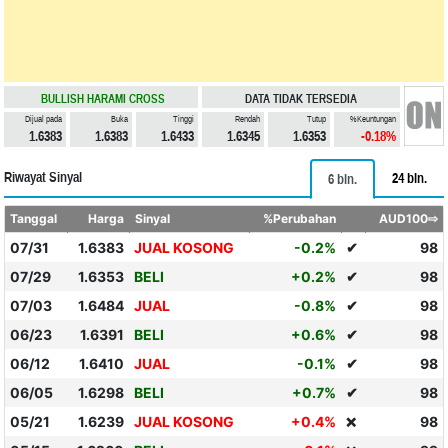
BULLISH HARAMI CROSS
DATA TIDAK TERSEDIA
Dijual pada
Buka
Tinggi
Rendah
Tutup
%Keuntungan
1.6383
1.6383
1.6433
1.6345
1.6353
-0.18%
Riwayat Sinyal
24 bln.
6 bln.
Tanggal
Harga
Sinyal
%Perubahan
AUD100⇨
07/31
1.6383
JUAL KOSONG
-0.2%
✔
98
07/29
1.6353
BELI
+0.2%
✔
98
07/03
1.6484
JUAL
-0.8%
✔
98
06/23
1.6391
BELI
+0.6%
✔
98
06/12
1.6410
JUAL
-0.1%
✔
98
06/05
1.6298
BELI
+0.7%
✔
98
05/21
1.6239
JUAL KOSONG
+0.4%
98
❌