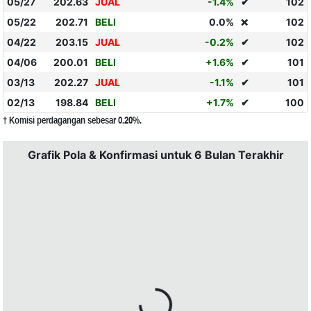
05/27
202.63
JUAL
-1.4%
✔
102
05/22
202.71
BELI
0.0%
102
❌
04/22
203.15
JUAL
-0.2%
✔
102
04/06
200.01
BELI
+1.6%
✔
101
03/13
202.27
JUAL
-1.1%
✔
101
02/13
198.84
BELI
+1.7%
✔
100
† Komisi perdagangan sebesar 0.20%.
Grafik Pola & Konfirmasi untuk 6 Bulan Terakhir