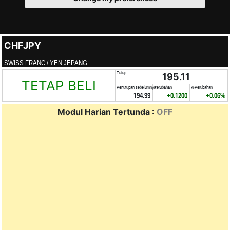
CHFJPY
SWISS FRANC / YEN JEPANG
Tutup
195.11
TETAP BELI
Penutupan sebelumnya
Perubahan
%Perubahan
194.99
+0.1200
+0.06%
Modul Harian Tertunda :
OFF