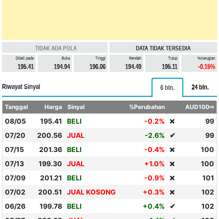
TIDAK ADA POLA
DATA TIDAK TERSEDIA
Dibeli pada
Buka
Tinggi
Rendah
Tutup
%Kerugian
195.41
194.94
196.06
194.49
195.11
-0.15%
Riwayat Sinyal
24 bln.
6 bln.
Tanggal
Harga
Sinyal
%Perubahan
AUD100⇨
08/05
195.41
BELI
-0.2%
99
❌
07/20
200.56
JUAL
-2.6%
✔
99
07/15
201.36
BELI
-0.4%
100
❌
07/13
199.30
JUAL
+1.0%
100
❌
07/09
201.21
BELI
-0.9%
101
❌
07/02
200.51
JUAL KOSONG
+0.3%
102
❌
06/26
199.78
BELI
+0.4%
✔
102