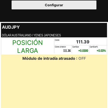
Configurar
AUDJPY
DÓLAR AUSTRALIANO / YENES JAPONESES
POSICIÓN
Cierre
111.39
Cierre Anterior
Cambiar
Cambiar%
LARGA
111.36
+0.0300
+0.03%
Módulo de intradía atrasado :
OFF