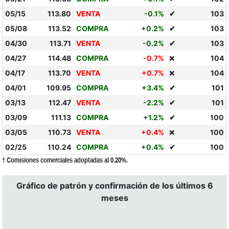
05/15
113.80
VENTA
-0.1%
✔
103
05/08
113.52
COMPRA
+0.2%
✔
103
04/30
113.71
VENTA
-0.2%
✔
103
04/27
114.48
COMPRA
-0.7%
104
❌
04/17
113.70
VENTA
+0.7%
104
❌
04/01
109.95
COMPRA
+3.4%
✔
101
03/13
112.47
VENTA
-2.2%
✔
101
03/09
111.13
COMPRA
+1.2%
✔
100
03/05
110.73
VENTA
+0.4%
100
❌
02/25
110.24
COMPRA
+0.4%
✔
100
† Comisiones comerciales adoptadas al 0.20%.
Gráfico de patrón y confirmación de los últimos 6
meses