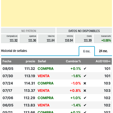
NO PATRON
DATOS NO DISPONIBLES
Comprado en
Apertura
Máximo
Mínimo
Cierre
Ganancia%
111.32
111.36
111.84
110.94
111.39
+0.06%
Historial de señales
24 me.
6 me.
Fecha
precio
Señal
Cambiar%
AUD100⇨
08/05
111.32
COMPRA
+0.1%
✔
101
07/30
113.19
VENTA
-1.6%
✔
101
07/24
114.31
COMPRA
-1.0%
103
❌
07/17
113.37
VENTA
+0.8%
103
❌
07/06
112.29
COMPRA
+1.0%
✔
102
06/05
113.83
VENTA
-1.4%
✔
102
05/21
113.66
COMPRA
+0.1%
✔
102