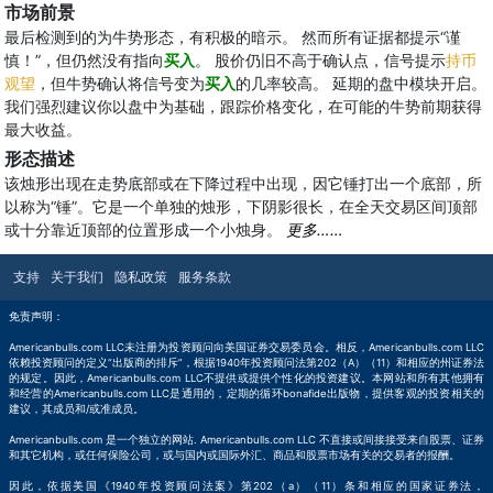
市场前景
最后检测到的为牛势形态，有积极的暗示。 然而所有证据都提示“谨
慎！”，但仍然没有指向
买入
。 股价仍旧不高于确认点，信号提示
持币
观望
，但牛势确认将信号变为
买入
的几率较高。 延期的盘中模块开启。
我们强烈建议你以盘中为基础，跟踪价格变化，在可能的牛势前期获得
最大收益。
形态描述
该烛形出现在走势底部或在下降过程中出现，因它锤打出一个底部，所
以称为“锤”。它是一个单独的烛形，下阴影很长，在全天交易区间顶部
或十分靠近顶部的位置形成一个小烛身。
更多……
支持
关于我们
隐私政策
服务条款
免责声明：
Americanbulls.com LLC未注册为投资顾问向美国证券交易委员会。相反，Americanbulls.com LLC
依赖投资顾问的定义“出版商的排斥”，根据1940年投资顾问法第202（A）（11）和相应的州证券法
的规定。因此，Americanbulls.com LLC不提供或提供个性化的投资建议。本网站和所有其他拥有
和经营的Americanbulls.com LLC是通用的，定期的循环bonafide出版物，提供客观的投资相关的
建议，其成员和/或准成员。
Americanbulls.com 是一个独立的网站. Americanbulls.com LLC 不直接或间接接受来自股票、证券
和其它机构，或任何保险公司，或与国内或国际外汇、商品和股票市场有关的交易者的报酬。
因此，依据美国《1940年投资顾问法案》第202（a）（11）条和相应的国家证券法，