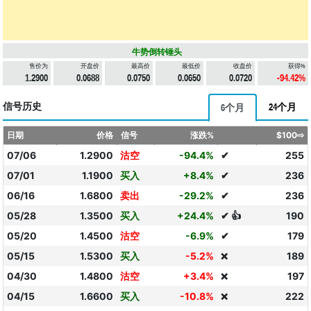
牛势倒转锤头
售价为
开盘价
最高价
最低价
收盘价
获得%
1.2900
0.0688
0.0750
0.0650
0.0720
-94.42%
信号历史
24个月
6个月
日期
价格
信号
涨跌%
$100⇨
07/06
1.2900
沽空
-94.4%
✔
255
07/01
1.1900
买入
+8.4%
✔
236
06/16
1.6800
卖出
-29.2%
✔
236
05/28
1.3500
买入
+24.4%
✔ 👍
190
05/20
1.4500
沽空
-6.9%
✔
179
05/15
1.5300
买入
-5.2%
189
❌
04/30
1.4800
沽空
+3.4%
197
❌
04/15
1.6600
买入
-10.8%
222
❌