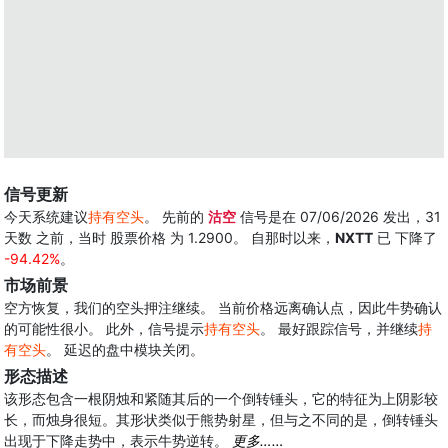
信号更新
今天系统建议
持有空头
。 先前的
沽空
信号是在 07/06/2026 发出，31
天数 之前，当时 股票价格 为 1.2900。 自那时以来，
NXTT
已 下降了
-94.42%
。
市场前景
空方恢复，我们的空头押注继续。 当前价格远离确认点，因此牛势确认
的可能性很小。 此外，信号提示
持有空头
。 最好跟踪信号，并继续
持
有空头
。 延迟的盘中模块关闭。
形态描述
该形态包含一根阴烛和紧随其后的一个倒转锤头，它的特征为上阴影较
长，而烛身很短。其形状类似于熊势射星，但与之不同的是，倒转锤头
出现于下降走势中，表示牛势逆转。
更多……