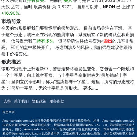
今天系统建议
持有多头
。 先前的
买入
信号是在 07/31/2026 发出，7
天数 之前，当时 股票价格 为 0.8272。 自那时以来，
NEON
已 上涨了
+16.90%
。
市场前景
今天的烛形提醒我们要警惕新的熊势形态。 目前市场关注在下滑。 基
于这个形态，响应正在出现的熊势市场，系统确立了新的确认点和止损
点。 信号提示我们
持有多头
，但熊势确认将信号变为<
卖出
的几率非常
高。 延期的盘中模块开启。 考虑到涉及的风险，我们强烈建议你跟踪
盘中价格变化。
形态描述
该形态出现于上升走势中，警告走势将会发生变化。它包含一个阳烛和
一个十字星，向上跳空开盘。当十字星呈伞形时称为“熊势蜻蜓十字
星”；呈倒立的伞形时，称为“熊势墓碑十字星”。这里，所有的形态统称
为：“熊势十字星”，无论十字星是何形状。
更多……
支持
关于我们
隐私政策
服务条款
免责声明：
Americanbulls.com LLC未注册为投资顾问向美国证券交易委员会。相反，Americanbulls.com LLC
依赖投资顾问的定义“出版商的排斥”，根据1940年投资顾问法第202（A）（11）和相应的州证券法
的规定。因此，Americanbulls.com LLC不提供或提供个性化的投资建议。本网站和所有其他拥有
和经营的Americanbulls.com LLC是通用的，定期的循环bonafide出版物，提供客观的投资相关的