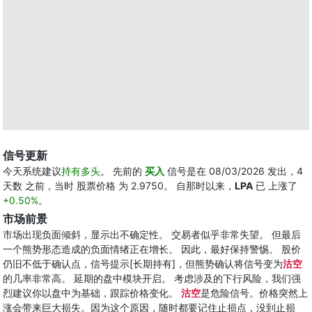
信号更新
今天系统建议
持有多头
。 先前的
买入
信号是在 08/03/2026 发出，4
天数 之前，当时 股票价格 为 2.9750。 自那时以来，
LPA
已 上涨了
+0.50%
。
市场前景
市场出现负面倾斜，显示出不确定性。 交易者似乎非常失望。 但最后
一个熊势形态造成的负面情绪正在增长。 因此，最好保持警惕。 股价
仍旧不低于确认点，信号提示[长期持有]，但熊势确认将信号变为
沽空
的几率非常高。 延期的盘中模块开启。 考虑涉及的下行风险，我们强
烈建议你以盘中为基础，跟踪价格变化。
沽空
是危险信号。价格突然上
涨会带来巨大损失。因为这个原因，随时都要记住止损点，没到止损