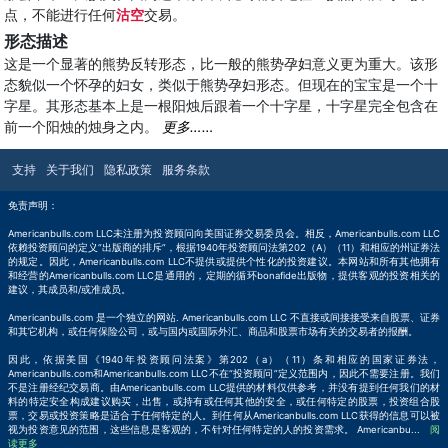
点，不能进行任何
沽空
交易。
形态描述
这是一个显著的熊势反转形态，比一般的熊势孕妇意义更为重大。该形
态貌似一个怀孕的妇女，类似于熊势孕妇形态。但现在的宝宝是一个十
字星。其形态基本上是一根阳烛后跟着一个十字星，十字星完全包含在
前一个阳烛的烛身之内。
更多……
支持
关于我们
隐私政策
服务条款
免责声明：
Americanbulls.com LLC未注册为投资顾问向美国证券交易委员会。相反，Americanbulls.com LLC
依赖投资顾问的定义“出版商的排斥”，根据1940年投资顾问法第202（A）（11）和相应的州证券法
的规定。因此，Americanbulls.com LLC不提供或提供个性化的投资建议。本网站和所有其他拥有
和经营的Americanbulls.com LLC是通用的，定期的循环bonafide出版物，提供客观的投资相关的
建议，其成员和/或准成员。
Americanbulls.com 是一个独立的网站. Americanbulls.com LLC 不直接或间接接受来自股票、证券
和其它机构，或任何保险公司，或与国内或国际外汇、商品和股票市场有关的交易者的报酬。
因此，依据美国《1940年投资顾问法案》第202（a）（11）条和相应的国家证券法，
Americanbulls.com和Americanbulls.com LLC不在“投资顾问”定义范围内，因此不需要注册。我们
不是注册经纪交易商。由Americanbulls.com LLC提供的材料仅供参考，并没有提到任何我们的材
料的特定安全构成建议购买，出售，或持有或任何其他的安全，或任何特定的股票，投资组合股
票，交易或投资策略是适合于任何特定的人。到任何从Americanbulls.com LLC获得的信息可以被
视为投资意见的范围，这些信息是客观的，不针对任何特定的人的投资需求。 Americanbu
...
阅
读更多