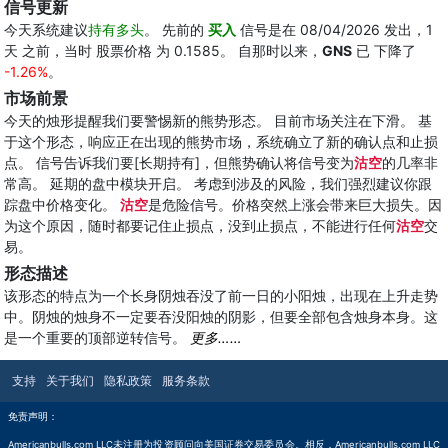
信号更新
今天系统建议
持有多头
。 先前的
买入
信号是在 08/04/2026 发出，1
天 之前，当时 股票价格 为 0.1585。 自那时以来，
GNS
已 下降了
-1.26%
。
市场前景
今天的烛形提醒我们要警惕新的熊势形态。 目前市场关注在下滑。 基
于这个形态，响应正在出现的熊势市场，系统确立了新的确认点和止损
点。 信号告诉我们要[长期持有]，但熊势确认将信号变为
沽空
的几率非
常高。 延期的盘中模块开启。 考虑到涉及的风险，我们强烈建议你跟
踪盘中价格变化。
沽空
是危险信号。价格突然上涨会带来巨大损失。因
为这个原因，随时都要记住止损点，没到止损点，不能进行任何
沽空
交
易。
形态描述
该形态的特点为一个长身阴烛吞没了前一日的小阳烛，出现在上升走势
中。阴烛的烛身不一定要吞没阳烛的阴影，但要全部包含烛身本身。这
是一个重要的顶部逆转信号。
更多……
支持
关于我们
隐私政策
服务条款
免责声明：
Americanbulls.com LLC未注册为投资顾问向美国证券交易委员会。相反，Americanbulls.com LLC