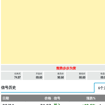
熊势步步为营
在购买
开盘价
最高价
最低价
收盘
74.97
89.60
90.50
88.60
89.
信号历史
6个
日期
价格
信号
涨跌%