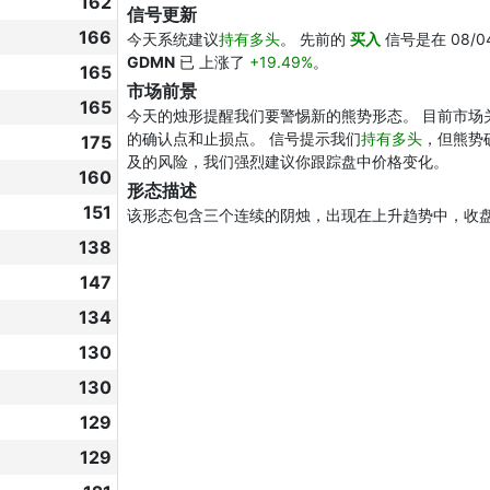
162
信号更新
166
今天系统建议
持有多头
。 先前的
买入
信号是在 08/0
GDMN
已 上涨了
+19.49%
。
165
市场前景
165
今天的烛形提醒我们要警惕新的熊势形态。 目前市场
的确认点和止损点。 信号提示我们
持有多头
，但熊势
175
及的风险，我们强烈建议你跟踪盘中价格变化。
160
形态描述
151
该形态包含三个连续的阴烛，出现在上升趋势中，收
138
147
134
130
130
129
129