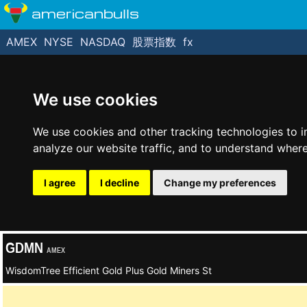
americanbulls
AMEX
NYSE
NASDAQ
股票指数
fx
We use cookies
We use cookies and other tracking technologies to 
analyze our website traffic, and to understand where
I agree
I decline
Change my preferences
GDMN
AMEX
WisdomTree Efficient Gold Plus Gold Miners St