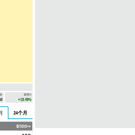
价
获得%
58
+19.49%
24个月
月
$100⇨