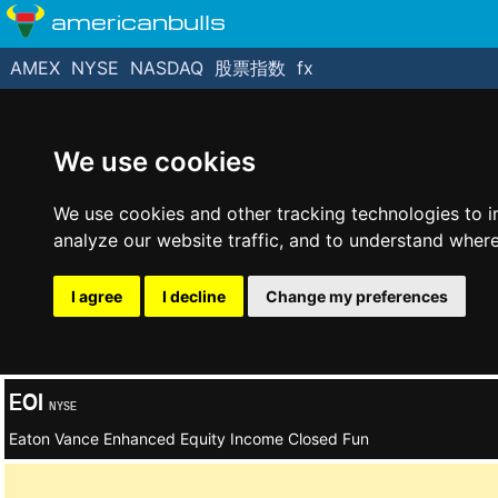
americanbulls
AMEX
NYSE
NASDAQ
股票指数
fx
We use cookies
We use cookies and other tracking technologies to 
analyze our website traffic, and to understand where
I agree
I decline
Change my preferences
EOI
NYSE
Eaton Vance Enhanced Equity Income Closed Fun