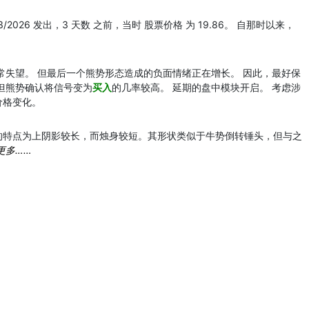
3/2026 发出，3 天数 之前，当时 股票价格 为 19.86。 自那时以来，
常失望。 但最后一个熊势形态造成的负面情绪正在增长。 因此，最好保
但熊势确认将信号变为
买入
的几率较高。 延期的盘中模块开启。 考虑涉
价格变化。
的特点为上阴影较长，而烛身较短。其形状类似于牛势倒转锤头，但与之
更多……