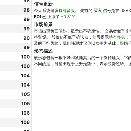
96
信号更新
98
今天系统建议
持有多头
。 先前的
买入
信号是在 08/0
EOI
已 上涨了
+0.81%
。
99
市场前景
99
市场出现负面倾斜，显示出不确定性。 交易者似乎非
持警惕。 股价仍不低于确认点，信号提示
持有多头
，
99
及的下行风险，我们强烈建议你以盘中为基础，跟踪
99
形态描述
100
该形态包含一根阳烛和紧随其后的一个倒转锤头，它
不同的是，射星出现于上升走势中，表示熊势逆转。
100
104
104
105
105
106
106