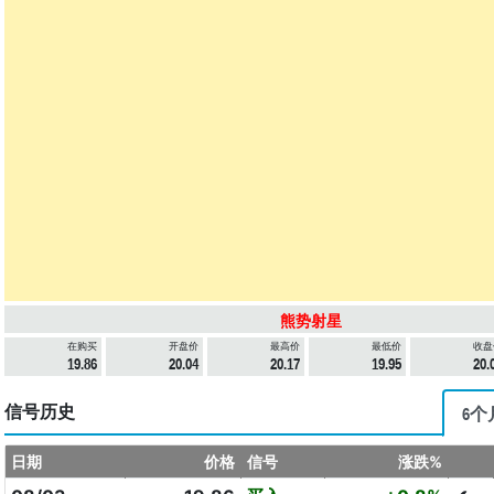
熊势射星
在购买
开盘价
最高价
最低价
收盘
19.86
20.04
20.17
19.95
20.
信号历史
6个
日期
价格
信号
涨跌%