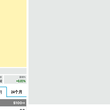
价
获得%
02
+0.81%
24个月
月
$100⇨