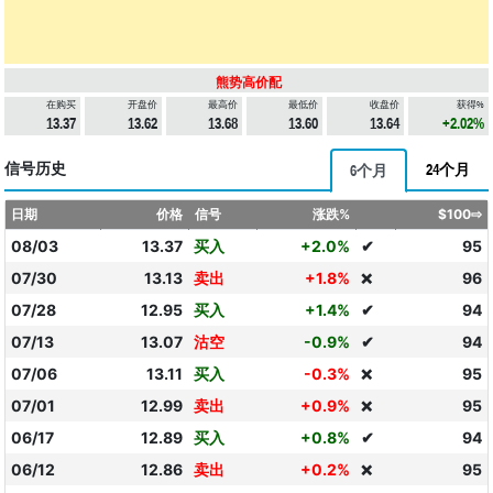
熊势高价配
在购买
开盘价
最高价
最低价
收盘价
获得%
13.37
13.62
13.68
13.60
13.64
+2.02%
信号历史
24个月
6个月
日期
价格
信号
涨跌%
$100⇨
08/03
13.37
买入
+2.0%
✔
95
07/30
13.13
卖出
+1.8%
96
❌
07/28
12.95
买入
+1.4%
✔
94
07/13
13.07
沽空
-0.9%
✔
94
07/06
13.11
买入
-0.3%
95
❌
07/01
12.99
卖出
+0.9%
95
❌
06/17
12.89
买入
+0.8%
✔
94
06/12
12.86
卖出
+0.2%
95
❌