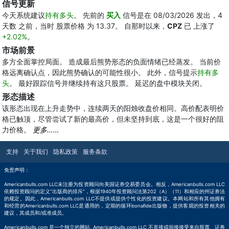
信号更新
今天系统建议
持有多头
。 先前的
买入
信号是在 08/03/2026 发出，4
天数 之前，当时 股票价格 为 13.37。 自那时以来，
CPZ
已 上涨了
+2.02%
。
市场前景
多方全面掌控局面。 造成最后熊势形态的负面情绪已经蒸发。 当前价
格远离确认点，因此熊势确认的可能性很小。 此外，信号提示
持有多
头
。 最好跟踪信号并继续持有这只股票。 延迟的盘中模块关闭。
形态描述
该形态出现在上升走势中，连续两天的阳烛收盘价相同。高价配表明价
格已触顶，尽管尝试了新的最高价，但未坚持到底，这是一个很好的阻
力价格。
更多……
支持
关于我们
隐私政策
服务条款
免责声明：
Americanbulls.com LLC未注册为投资顾问向美国证券交易委员会。相反，Americanbulls.com LLC
依赖投资顾问的定义“出版商的排斥”，根据1940年投资顾问法第202（A）（11）和相应的州证券法
的规定。因此，Americanbulls.com LLC不提供或提供个性化的投资建议。本网站和所有其他拥有
和经营的Americanbulls.com LLC是通用的，定期的循环bonafide出版物，提供客观的投资相关的
建议，其成员和/或准成员。
Americanbulls.com 是一个独立的网站. Americanbulls.com LLC 不直接或间接接受来自股票、证券