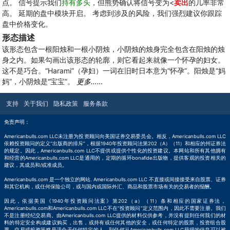
点。 信号提示我们
持有多头
，但熊势确认将信号变为<
卖出
的几率非常
高。 延期的盘中模块开启。 考虑到涉及的风险，我们强烈建议你跟踪
盘中价格变化。
形态描述
该形态包含一根阳烛和一根小阴烛，小阴烛的烛身完全包含在阳烛的烛
身之内。如果勾画出该形态的轮廓，则它看起来就像一个怀孕的妇女。
这不是巧合。“Harami”（孕妇）一词在旧时日本意为“怀孕”。阳烛是“妈
妈”，小阴烛是“宝宝”。
更多……
支持
关于我们
隐私政策
服务条款
免责声明：
Americanbulls.com LLC未注册为投资顾问向美国证券交易委员会。相反，Americanbulls.com LLC
依赖投资顾问的定义“出版商的排斥”，根据1940年投资顾问法第202（A）（11）和相应的州证券法
的规定。因此，Americanbulls.com LLC不提供或提供个性化的投资建议。本网站和所有其他拥有
和经营的Americanbulls.com LLC是通用的，定期的循环bonafide出版物，提供客观的投资相关的
建议，其成员和/或准成员。
Americanbulls.com 是一个独立的网站. Americanbulls.com LLC 不直接或间接接受来自股票、证券
和其它机构，或任何保险公司，或与国内或国际外汇、商品和股票市场有关的交易者的报酬。
因此，依据美国《1940年投资顾问法案》第202（a）（11）条和相应的国家证券法，
Americanbulls.com和Americanbulls.com LLC不在“投资顾问”定义范围内，因此不需要注册。我们
不是注册经纪交易商。由Americanbulls.com LLC提供的材料仅供参考，并没有提到任何我们的材
料的特定安全构成建议购买，出售，或持有或任何其他的安全，或任何特定的股票，投资组合股
票，交易或投资策略是适合于任何特定的人。到任何从Americanbulls.com LLC获得的信息可以被