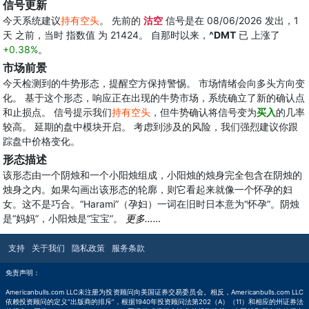
信号更新
今天系统建议
持有空头
。 先前的
沽空
信号是在 08/06/2026 发出，1
天 之前，当时 指数值 为 21424。 自那时以来，
^DMT
已 上涨了
+0.38%
。
市场前景
今天检测到的牛势形态，提醒空方保持警惕。 市场情绪会向多头方向变
化。 基于这个形态，响应正在出现的牛势市场，系统确立了新的确认点
和止损点。 信号提示我们
持有空头
，但牛势确认将信号变为
买入
的几率
较高。 延期的盘中模块开启。 考虑到涉及的风险，我们强烈建议你跟
踪盘中价格变化。
形态描述
该形态由一个阴烛和一个小阳烛组成，小阳烛的烛身完全包含在阴烛的
烛身之内。如果勾画出该形态的轮廓，则它看起来就像一个怀孕的妇
女。这不是巧合。“Harami”（孕妇）一词在旧时日本意为“怀孕”。阴烛
是“妈妈”，小阳烛是“宝宝”。
更多……
支持
关于我们
隐私政策
服务条款
免责声明：
Americanbulls.com LLC未注册为投资顾问向美国证券交易委员会。相反，Americanbulls.com LLC
依赖投资顾问的定义“出版商的排斥”，根据1940年投资顾问法第202（A）（11）和相应的州证券法