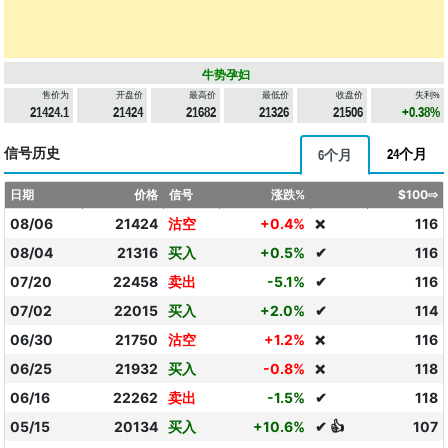
牛势孕妇
售价为
开盘价
最高价
最低价
收盘价
失利%
21424.1
21424
21682
21326
21506
+0.38%
信号历史
24个月
6个月
日期
价格
信号
涨跌%
$100⇨
08/06
21424
沽空
+0.4%
116
❌
08/04
21316
买入
+0.5%
✔
116
07/20
22458
卖出
-5.1%
✔
116
07/02
22015
买入
+2.0%
✔
114
06/30
21750
沽空
+1.2%
116
❌
06/25
21932
买入
-0.8%
118
❌
06/16
22262
卖出
-1.5%
✔
118
05/15
20134
买入
+10.6%
✔ 👍
107