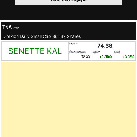
TNA
NYSE
Direxion Daily Small Cap Bull 3x Shares
Kapanış
74.68
SENETTE KAL
Önceki Kapanış
Değişim
%Fark
72.33
+2.3500
+3.25%