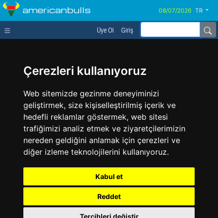
americanbulls
TR
Üye Ol
Giriş
Çerezleri kullanıyoruz
Web sitemizde gezinme deneyiminizi
geliştirmek, size kişiselleştirilmiş içerik ve
hedefli reklamlar göstermek, web sitesi
trafiğimizi analiz etmek ve ziyaretçilerimizin
nereden geldiğini anlamak için çerezleri ve
diğer izleme teknolojilerini kullanıyoruz.
Kabul et
Reddet
Tercihleri değiştir