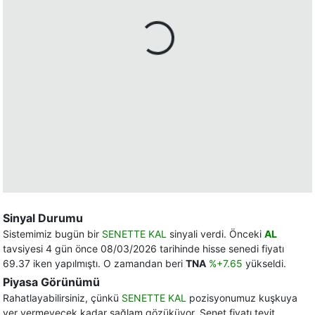
Sinyal Durumu
Sistemimiz bugün bir
SENETTE KAL
sinyali verdi. Önceki
AL
tavsiyesi 4 gün önce 08/03/2026 tarihinde hisse senedi fiyatı
69.37 iken yapılmıştı. O zamandan beri
TNA
%+7.65
yükseldi.
Piyasa Görünümü
Rahatlayabilirsiniz, çünkü
SENETTE KAL
pozisyonumuz kuşkuya
yer vermeyecek kadar sağlam gözüküyor. Senet fiyatı teyit