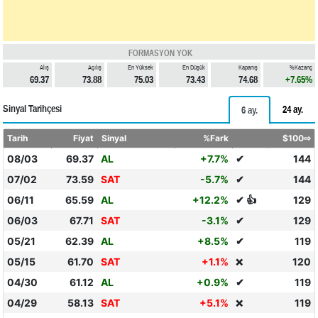
FORMASYON YOK
Alış
Açılış
En Yüksek
En Düşük
Kapanış
%Kazanç
69.37
73.88
75.03
73.43
74.68
+7.65%
Sinyal Tarihçesi
24 ay.
6 ay.
Tarih
Fiyat
Sinyal
%Fark
$100⇨
08/03
69.37
AL
+7.7%
✔
144
07/02
73.59
SAT
-5.7%
✔
144
06/11
65.59
AL
+12.2%
✔ 👍
129
06/03
67.71
SAT
-3.1%
✔
129
05/21
62.39
AL
+8.5%
✔
119
05/15
61.70
SAT
+1.1%
120
❌
04/30
61.12
AL
+0.9%
✔
119
04/29
58.13
SAT
+5.1%
119
❌