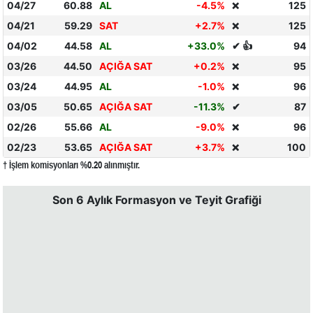
04/27
60.88
AL
-4.5%
125
❌
04/21
59.29
SAT
+2.7%
125
❌
04/02
44.58
AL
+33.0%
✔ 👍
94
03/26
44.50
AÇIĞA SAT
+0.2%
95
❌
03/24
44.95
AL
-1.0%
96
❌
03/05
50.65
AÇIĞA SAT
-11.3%
✔
87
02/26
55.66
AL
-9.0%
96
❌
02/23
53.65
AÇIĞA SAT
+3.7%
100
❌
† İşlem komisyonları %0.20 alınmıştır.
Son 6 Aylık Formasyon ve Teyit Grafiği