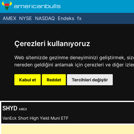
americanbulls
AMEX
NYSE
NASDAQ
Endeks
fx
Çerezleri kullanıyoruz
Web sitemizde gezinme deneyiminizi geliştirmek, size k
nereden geldiğini anlamak için çerezleri ve diğer izle
Kabul et
Reddet
Tercihleri değiştir
SHYD
AMEX
VanEck Short High Yield Muni ETF