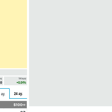
ış
%Kayıp
69
+0.04%
24 ay.
 ay.
$100⇨