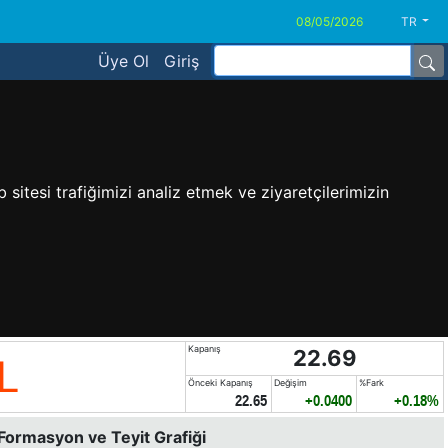
TR
Üye Ol
Giriş
sitesi trafiğimizi analiz etmek ve ziyaretçilerimizin
Kapanış
22.69
L
Önceki Kapanış
Değişim
%Fark
22.65
+0.0400
+0.18%
 Formasyon ve Teyit Grafiği