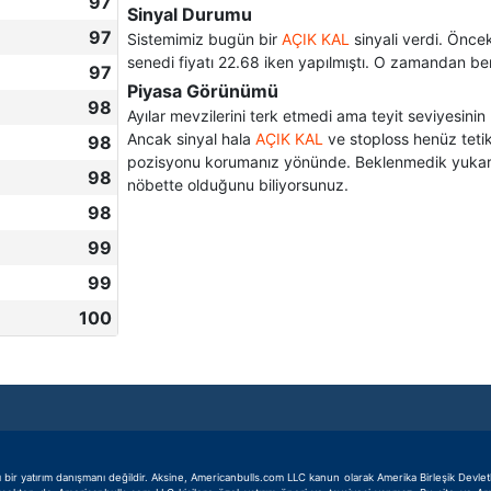
97
Sinyal Durumu
97
Sistemimiz bugün bir
AÇIK KAL
sinyali verdi. Önce
senedi fiyatı 22.68 iken yapılmıştı. O zamandan be
97
Piyasa Görünümü
98
Ayılar mevzilerini terk etmedi ama teyit seviyesinin
Ancak sinyal hala
AÇIK KAL
ve stoploss henüz tetik
98
pozisyonu korumanız yönünde. Beklenmedik yukarı yö
98
nöbette olduğunu biliyorsunuz.
98
99
99
100
 yatırım danışmanı değildir. Aksine, Americanbulls.com LLC kanun olarak Amerika Birleşik Devletleri 