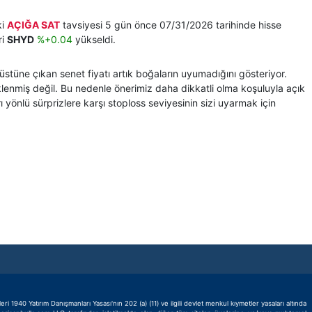
ki
AÇIĞA SAT
tavsiyesi 5 gün önce 07/31/2026 tarihinde hisse
ri
SHYD
%+0.04
yükseldi.
 üstüne çıkan senet fiyatı artık boğaların uyumadığını gösteriyor.
lenmiş değil. Bu nedenle önerimiz daha dikkatli olma koşuluyla açık
nlü sürprizlere karşı stoploss seviyesinin sizi uyarmak için
1940 Yatırım Danışmanları Yasası'nın 202 (a) (11) ve ilgili devlet menkul kıymetler yasaları altında