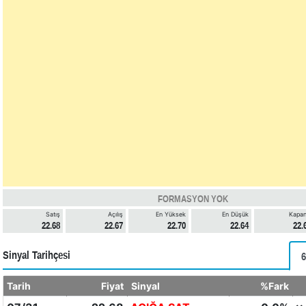
FORMASYON YOK
Satış
Açılış
En Yüksek
En Düşük
Kapan
22.68
22.67
22.70
22.64
22.
Sinyal Tarihçesi
6
Tarih
Fiyat
Sinyal
%Fark