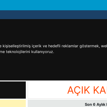
işiselleştirilmiş içerik ve hedefli reklamlar göstermek, web 
me teknolojilerini kullanıyoruz.
AÇIK KA
Son 6 Aylık