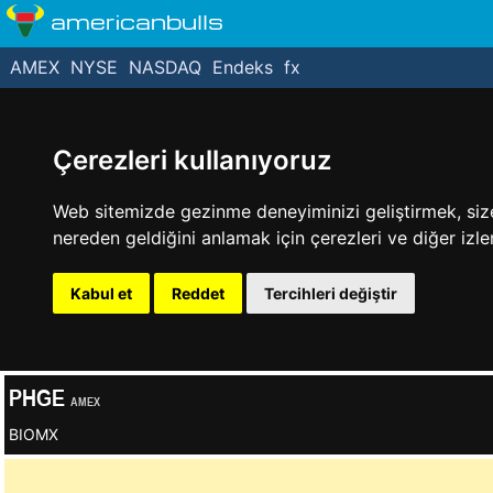
americanbulls
AMEX
NYSE
NASDAQ
Endeks
fx
Çerezleri kullanıyoruz
Web sitemizde gezinme deneyiminizi geliştirmek, size k
nereden geldiğini anlamak için çerezleri ve diğer izle
Kabul et
Reddet
Tercihleri değiştir
PHGE
AMEX
BIOMX