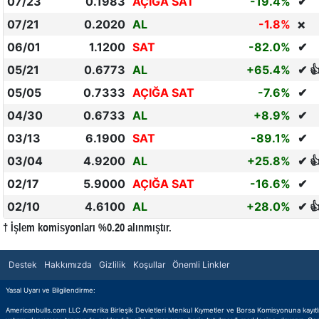
07/23
0.1983
AÇIĞA SAT
-19.4%
✔
07/21
0.2020
AL
-1.8%
❌
06/01
1.1200
SAT
-82.0%
✔
05/21
0.6773
AL
+65.4%
✔ 
05/05
0.7333
AÇIĞA SAT
-7.6%
✔
04/30
0.6733
AL
+8.9%
✔
03/13
6.1900
SAT
-89.1%
✔
03/04
4.9200
AL
+25.8%
✔ 
02/17
5.9000
AÇIĞA SAT
-16.6%
✔
02/10
4.6100
AL
+28.0%
✔ 
† İşlem komisyonları %0.20 alınmıştır.
Destek
Hakkımızda
Gizlilik
Koşullar
Önemli Linkler
Yasal Uyarı ve Bilgilendirme:
Americanbulls.com LLC Amerika Birleşik Devletleri Menkul Kıymetler ve Borsa Komisyonuna kayıtlı bir