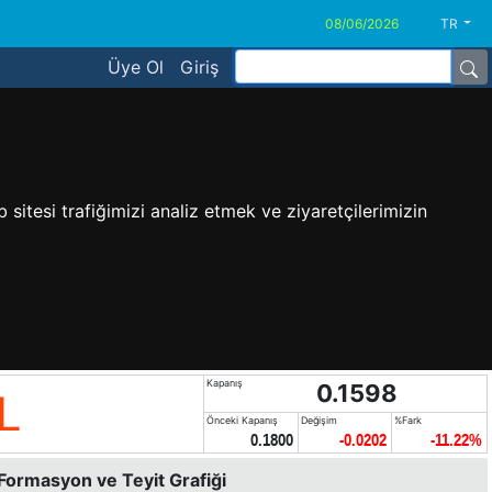
TR
Üye Ol
Giriş
sitesi trafiğimizi analiz etmek ve ziyaretçilerimizin
Kapanış
0.1598
L
Önceki Kapanış
Değişim
%Fark
0.1800
-0.0202
-11.22%
 Formasyon ve Teyit Grafiği