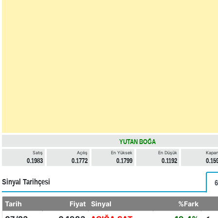
YUTAN BOĞA
Satış
Açılış
En Yüksek
En Düşük
Kapan
0.1983
0.1772
0.1799
0.1192
0.15
Sinyal Tarihçesi
6
Tarih
Fiyat
Sinyal
%Fark