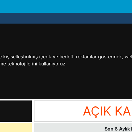
işiselleştirilmiş içerik ve hedefli reklamlar göstermek, web 
me teknolojilerini kullanıyoruz.
AÇIK KA
Son 6 Aylık