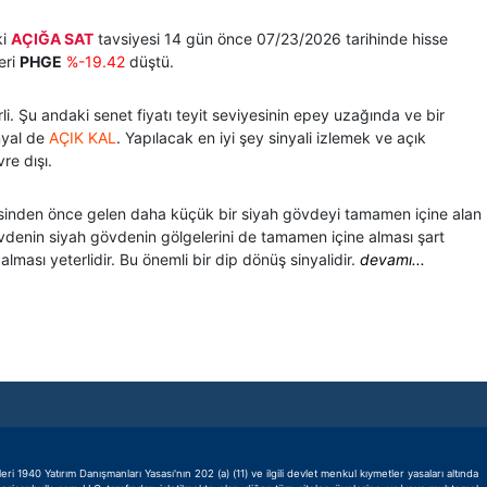
ki
AÇIĞA SAT
tavsiyesi 14 gün önce 07/23/2026 tarihinde hisse
eri
PHGE
%-19.42
düştü.
li. Şu andaki senet fiyatı teyit seviyesinin epey uzağında ve bir
inyal de
AÇIK KAL
. Yapılacak en iyi şey sinyali izlemek ve açık
re dışı.
isinden önce gelen daha küçük bir siyah gövdeyi tamamen içine alan
denin siyah gövdenin gölgelerini de tamamen içine alması şart
ması yeterlidir. Bu önemli bir dip dönüş sinyalidir.
devamı...
1940 Yatırım Danışmanları Yasası'nın 202 (a) (11) ve ilgili devlet menkul kıymetler yasaları altında