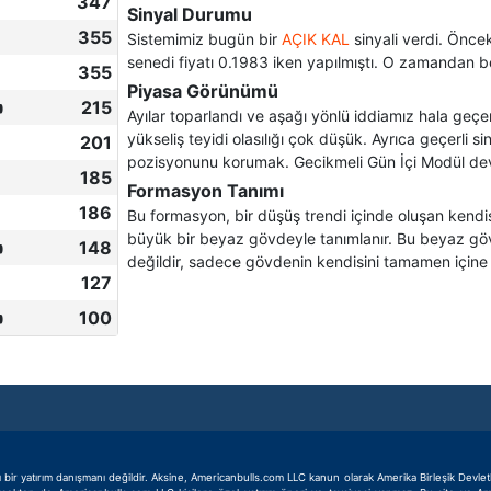
347
Sinyal Durumu
355
Sistemimiz bugün bir
AÇIK KAL
sinyali verdi. Önce
senedi fiyatı 0.1983 iken yapılmıştı. O zamandan b
355
Piyasa Görünümü

215
Ayılar toparlandı ve aşağı yönlü iddiamız hala geçer
yükseliş teyidi olasılığı çok düşük. Ayrıca geçerli s
201
pozisyonunu korumak. Gecikmeli Gün İçi Modül dev
185
Formasyon Tanımı
186
Bu formasyon, bir düşüş trendi içinde oluşan kend
büyük bir beyaz gövdeyle tanımlanır. Bu beyaz göv

148
değildir, sadece gövdenin kendisini tamamen içine al
127

100
 yatırım danışmanı değildir. Aksine, Americanbulls.com LLC kanun olarak Amerika Birleşik Devletleri 