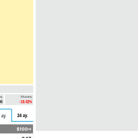
ış
%Kazanç
98
-19.42%
24 ay.
 ay.
$100⇨