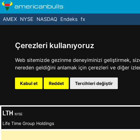
americanbulls
AMEX
NYSE
NASDAQ
Endeks
fx
Çerezleri kullanıyoruz
Web sitemizde gezinme deneyiminizi geliştirmek, size k
nereden geldiğini anlamak için çerezleri ve diğer izle
Kabul et
Reddet
Tercihleri değiştir
LTH
NYSE
Life Time Group Holdings