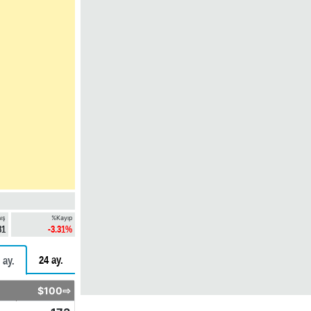
ış
%Kayıp
81
-3.31%
24 ay.
 ay.
$100⇨