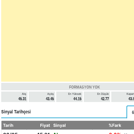
FORMASYON YOK
Alış
Açılış
En Yüksek
En Düşük
Kapan
45.31
43.45
44.15
42.77
43.
Sinyal Tarihçesi
6
Tarih
Fiyat
Sinyal
%Fark