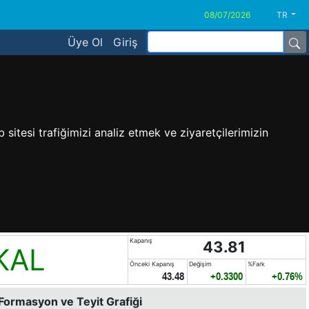
TR
Üye Ol
Giriş
sitesi trafiğimizi analiz etmek ve ziyaretçilerimizin
Kapanış
43.81
KAL
Önceki Kapanış
Değişim
%Fark
43.48
+0.3300
+0.76%
 Formasyon ve Teyit Grafiği