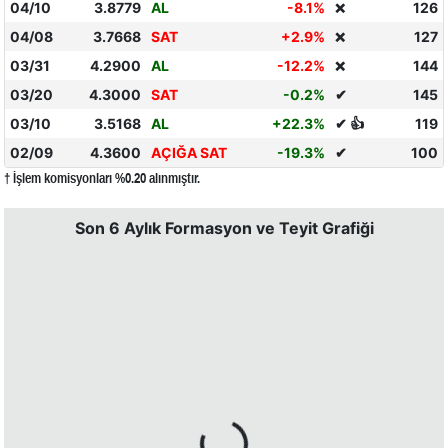
04/10
3.8779
AL
-8.1%
126
❌
04/08
3.7668
SAT
+2.9%
127
❌
03/31
4.2900
AL
-12.2%
144
❌
03/20
4.3000
SAT
-0.2%
✔
145
03/10
3.5168
AL
+22.3%
✔ 👍
119
02/09
4.3600
AÇIĞA SAT
-19.3%
✔
100
† İşlem komisyonları %0.20 alınmıştır.
Son 6 Aylık Formasyon ve Teyit Grafiği