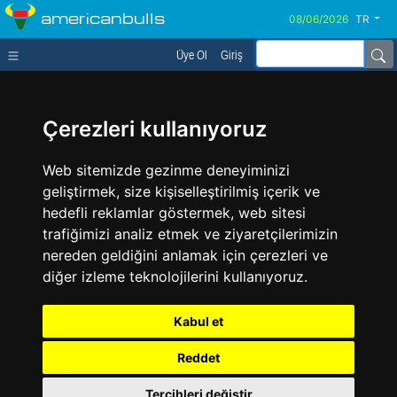
americanbulls
TR
Üye Ol
Giriş
Çerezleri kullanıyoruz
Web sitemizde gezinme deneyiminizi
geliştirmek, size kişiselleştirilmiş içerik ve
hedefli reklamlar göstermek, web sitesi
trafiğimizi analiz etmek ve ziyaretçilerimizin
nereden geldiğini anlamak için çerezleri ve
diğer izleme teknolojilerini kullanıyoruz.
Kabul et
Reddet
Tercihleri değiştir