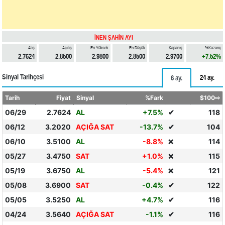
İNEN ŞAHİN AYI
Alış
Açılış
En Yüksek
En Düşük
Kapanış
%Kazanç
2.7624
2.8500
2.9800
2.8500
2.9700
+7.52%
Sinyal Tarihçesi
24 ay.
6 ay.
Tarih
Fiyat
Sinyal
%Fark
$100⇨
06/29
2.7624
AL
+7.5%
✔
118
06/12
3.2020
AÇIĞA SAT
-13.7%
✔
104
06/10
3.5100
AL
-8.8%
114
❌
05/27
3.4750
SAT
+1.0%
115
❌
05/19
3.6750
AL
-5.4%
121
❌
05/08
3.6900
SAT
-0.4%
✔
122
05/05
3.5250
AL
+4.7%
✔
116
04/24
3.5640
AÇIĞA SAT
-1.1%
✔
116