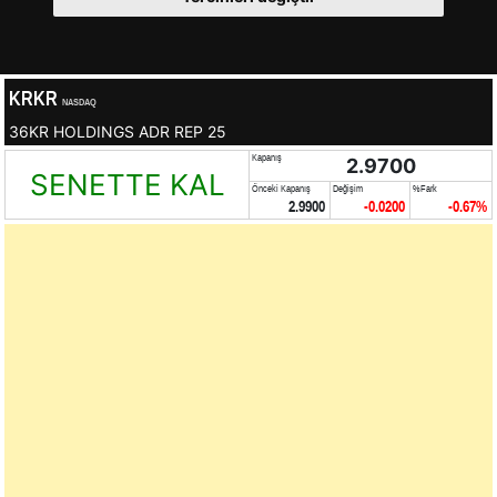
KRKR
NASDAQ
36KR HOLDINGS ADR REP 25
Kapanış
2.9700
SENETTE KAL
Önceki Kapanış
Değişim
%Fark
2.9900
-0.0200
-0.67%