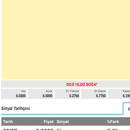
DOJİ YILDIZ BOĞA*
Alış
Açılış
En Yüksek
En Düşük
Kapan
6.0300
5.8000
6.2750
5.7750
6.19
Sinyal Tarihçesi
6
Tarih
Fiyat
Sinyal
%Fark