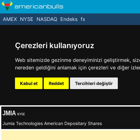
americanbulls
AMEX
NYSE
NASDAQ
Endeks
fx
Çerezleri kullanıyoruz
Web sitemizde gezinme deneyiminizi geliştirmek, size k
nereden geldiğini anlamak için çerezleri ve diğer izle
Kabul et
Reddet
Tercihleri değiştir
JMIA
NYSE
Jumia Technologies American Depositary Shares