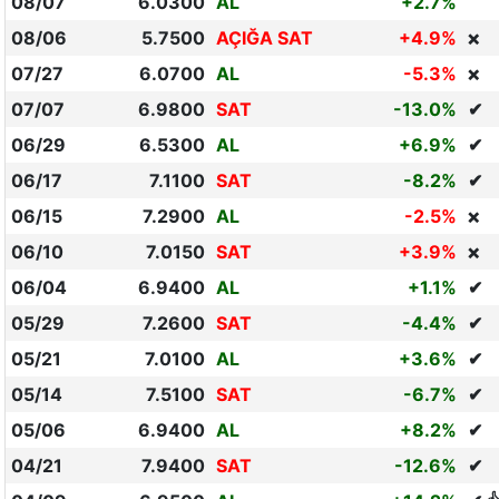
08/07
6.0300
AL
+2.7%
08/06
5.7500
AÇIĞA SAT
+4.9%
❌
07/27
6.0700
AL
-5.3%
❌
07/07
6.9800
SAT
-13.0%
✔
06/29
6.5300
AL
+6.9%
✔
06/17
7.1100
SAT
-8.2%
✔
06/15
7.2900
AL
-2.5%
❌
06/10
7.0150
SAT
+3.9%
❌
06/04
6.9400
AL
+1.1%
✔
05/29
7.2600
SAT
-4.4%
✔
05/21
7.0100
AL
+3.6%
✔
05/14
7.5100
SAT
-6.7%
✔
05/06
6.9400
AL
+8.2%
✔
04/21
7.9400
SAT
-12.6%
✔