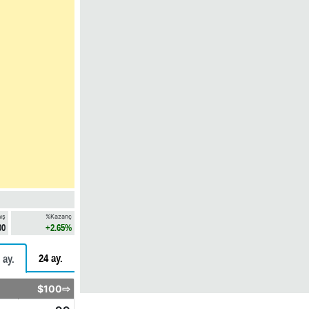
ış
%Kazanç
00
+2.65%
24 ay.
 ay.
$100⇨