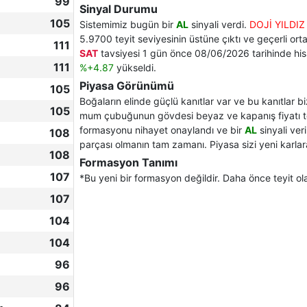
99
Sinyal Durumu
105
Sistemimiz bugün bir
AL
sinyali verdi.
DOJİ YILDI
5.9700 teyit seviyesinin üstüne çıktı ve geçerli ort
111
SAT
tavsiyesi 1 gün önce 08/06/2026 tarihinde his
111
%+4.87
yükseldi.
Piyasa Görünümü
105
Boğaların elinde güçlü kanıtlar var ve bu kanıtlar 
105
mum çubuğunun gövdesi beyaz ve kapanış fiyatı te
formasyonu nihayet onaylandı ve bir
AL
sinyali ver
108
parçası olmanın tam zamanı. Piyasa sizi yeni karlara
108
Formasyon Tanımı
107
*Bu yeni bir formasyon değildir. Daha önce teyit ol
107
104
104
96
96