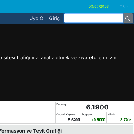
TR
Üye Ol
Giriş
sitesi trafiğimizi analiz etmek ve ziyaretçilerimizin
Kapanış
6.1900
Önceki Kapanış
Değişim
%Fark
5.6900
+0.5000
+8.79%
 Formasyon ve Teyit Grafiği