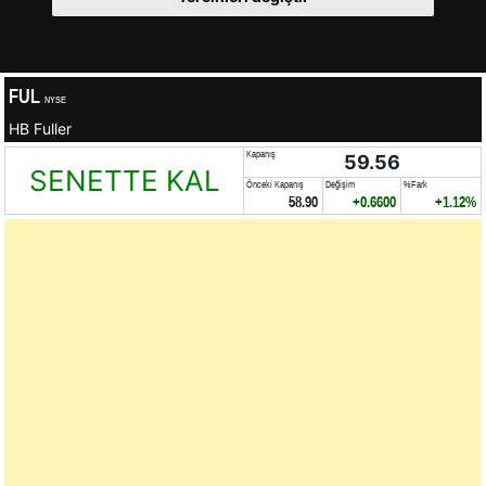
FUL
NYSE
HB Fuller
Kapanış
59.56
SENETTE KAL
Önceki Kapanış
Değişim
%Fark
58.90
+0.6600
+1.12%