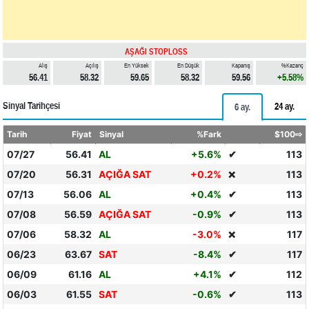
AŞAĞI STOPLOSS
Alış
Açılış
En Yüksek
En Düşük
Kapanış
%Kazanç
56.41
58.32
59.65
58.32
59.56
+5.58%
Sinyal Tarihçesi
24 ay.
6 ay.
Tarih
Fiyat
Sinyal
%Fark
$100⇨
07/27
56.41
AL
+5.6%
✔
113
07/20
56.31
AÇIĞA SAT
+0.2%
113
❌
07/13
56.06
AL
+0.4%
✔
113
07/08
56.59
AÇIĞA SAT
-0.9%
✔
113
07/06
58.32
AL
-3.0%
117
❌
06/23
63.67
SAT
-8.4%
✔
117
06/09
61.16
AL
+4.1%
✔
112
06/03
61.55
SAT
-0.6%
✔
113