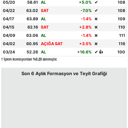
05/20
58.61
AL
+5.0%
✔
108
04/22
63.02
SAT
-7.0%
✔
108
04/17
63.89
AL
-1.4%
109
❌
04/15
62.16
SAT
+2.8%
110
❌
04/09
63.06
AL
-1.4%
111
❌
04/02
60.95
AÇIĞA SAT
+3.5%
116
❌
03/24
52.26
AL
+16.6%
✔ 👍
100
† İşlem komisyonları %0.20 alınmıştır.
Son 6 Aylık Formasyon ve Teyit Grafiği