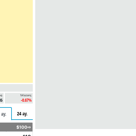
ış
%Kazanç
35
-0.67%
24 ay.
 ay.
$100⇨