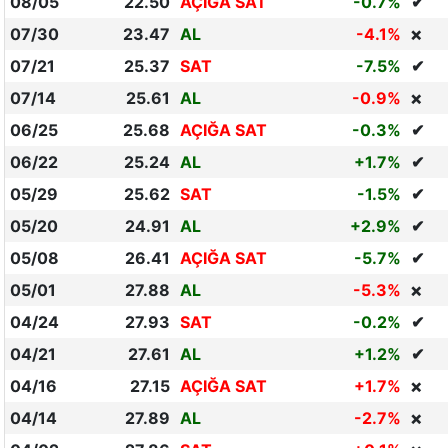
08/05
22.50
AÇIĞA SAT
-0.7%
✔
07/30
23.47
AL
-4.1%
❌
07/21
25.37
SAT
-7.5%
✔
07/14
25.61
AL
-0.9%
❌
06/25
25.68
AÇIĞA SAT
-0.3%
✔
06/22
25.24
AL
+1.7%
✔
05/29
25.62
SAT
-1.5%
✔
05/20
24.91
AL
+2.9%
✔
05/08
26.41
AÇIĞA SAT
-5.7%
✔
05/01
27.88
AL
-5.3%
❌
04/24
27.93
SAT
-0.2%
✔
04/21
27.61
AL
+1.2%
✔
04/16
27.15
AÇIĞA SAT
+1.7%
❌
04/14
27.89
AL
-2.7%
❌