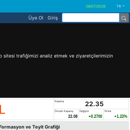
TR
Üye Ol
Giriş
sitesi trafiğimizi analiz etmek ve ziyaretçilerimizin
Kapanış
22.35
L
Önceki Kapanış
Değişim
%Fark
22.08
+0.2700
+1.22%
 Formasyon ve Teyit Grafiği