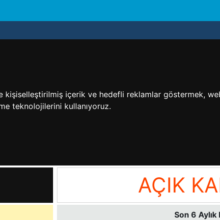
işiselleştirilmiş içerik ve hedefli reklamlar göstermek, web 
me teknolojilerini kullanıyoruz.
AÇIK KA
Son 6 Aylık