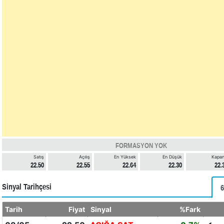
FORMASYON YOK
Satış
Açılış
En Yüksek
En Düşük
Kapan
22.50
22.55
22.64
22.30
22.
Sinyal Tarihçesi
6
Tarih
Fiyat
Sinyal
%Fark