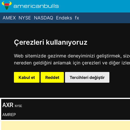
americanbulls
AMEX
NYSE
NASDAQ
Endeks
fx
Çerezleri kullanıyoruz
Web sitemizde gezinme deneyiminizi geliştirmek, size k
nereden geldiğini anlamak için çerezleri ve diğer izle
Kabul et
Reddet
Tercihleri değiştir
AXR
NYSE
AMREP