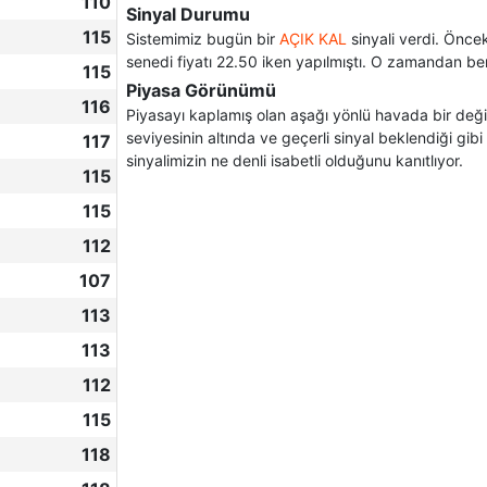
110
Sinyal Durumu
115
Sistemimiz bugün bir
AÇIK KAL
sinyali verdi. Önce
senedi fiyatı 22.50 iken yapılmıştı. O zamandan be
115
Piyasa Görünümü
116
Piyasayı kaplamış olan aşağı yönlü havada bir değişi
seviyesinin altında ve geçerli sinyal beklendiği gibi
117
sinyalimizin ne denli isabetli olduğunu kanıtlıyor.
115
115
112
107
113
113
112
115
118