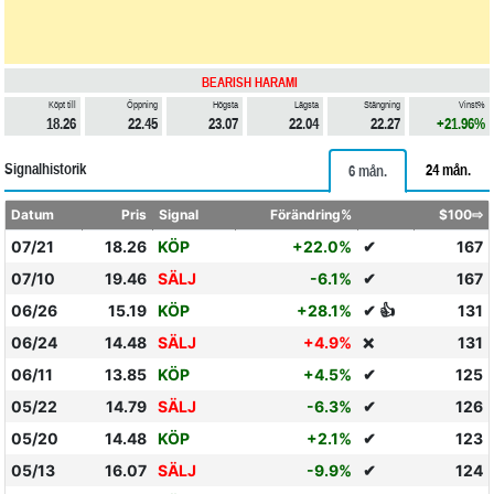
BEARISH HARAMI
Köpt till
Öppning
Högsta
Lägsta
Stängning
Vinst%
18.26
22.45
23.07
22.04
22.27
+21.96%
Signalhistorik
24 mån.
6 mån.
Datum
Pris
Signal
Förändring%
$100⇨
07/21
18.26
KÖP
+22.0%
✔
167
07/10
19.46
SÄLJ
-6.1%
✔
167
06/26
15.19
KÖP
+28.1%
✔ 👍
131
06/24
14.48
SÄLJ
+4.9%
131
❌
06/11
13.85
KÖP
+4.5%
✔
125
05/22
14.79
SÄLJ
-6.3%
✔
126
05/20
14.48
KÖP
+2.1%
✔
123
05/13
16.07
SÄLJ
-9.9%
✔
124