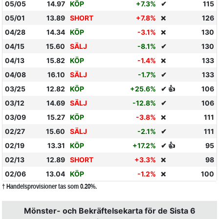
05/05
14.97
KÖP
+7.3%
✔
115
05/01
13.89
SHORT
+7.8%
126
❌
04/28
14.34
KÖP
-3.1%
130
❌
04/15
15.60
SÄLJ
-8.1%
✔
130
04/13
15.82
KÖP
-1.4%
133
❌
04/08
16.10
SÄLJ
-1.7%
✔
133
03/25
12.82
KÖP
+25.6%
✔ 👍
106
03/12
14.69
SÄLJ
-12.8%
✔
106
03/09
15.27
KÖP
-3.8%
111
❌
02/27
15.60
SÄLJ
-2.1%
✔
111
02/19
13.31
KÖP
+17.2%
✔ 👍
95
02/13
12.89
SHORT
+3.3%
98
❌
02/06
13.04
KÖP
-1.2%
100
❌
† Handelsprovisioner tas som 0.20%.
Mönster- och Bekräftelsekarta för de Sista 6