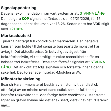
Signaluppdatering
Dagens rekommendation från vårt system är att
STANNA LÅNG
.
Den tidigare
KÖP
signalen utfärdades den 07/21/2026, för 15
dagar sedan, när aktiekursen var 18.26. Sedan dess har
VOR
stigit
med
+21.96%
.
Marknadsutsikt
Tjurarna har tagit full kontroll över marknaden. Den negativa
känslan som ledde till det senaste baisseartade mönstret har
avtagit. Det aktuella priset är betydligt avlägset från
bekräftelsenivån, vilket kraftigt minskar sannolikheten för en
baisseartad bekräftelse. Dessutom föreslår signalet att
STANNA
LÅNG
. Det är klokt att följa signalen och fortsätta inneha denna
säkerhet. Det Försenade Intradag-Modulen är AV.
Mönsterbeskrivning
Bearish Harami-mønsteret består av en stor hvit candlestick
etterfulgt av en mindre svart candlestick som er fullstendig
innenfor rekkevidden til den forrige hvite candlestick. Mønsteret
ligner en gravid kvinne når det er skissert, derav navnet. "Harami"
mer...