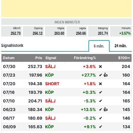
INGEN MØNSTER
Såld till
Öppning
Högsta
Lägsta
Stängning
Förlust%
252.73
256.12
263.60
250.66
261.74
+3.57%
Signalhistorik
24 mån.
6 mån.
Datum
Pris
Signal
Förändring%
$100⇨
07/30
252.73
SÄLJ
+3.6%
204
❌
07/23
197.96
KÖP
+27.7%
✔ 👍
160
07/20
194.38
SHORT
+1.8%
164
❌
07/16
193.79
KÖP
+0.3%
✔
164
07/10
204.71
SÄLJ
-5.3%
✔
165
06/23
180.34
KÖP
+13.5%
✔ 👍
145
06/17
180.69
SÄLJ
-0.2%
✔
146
06/09
165.63
KÖP
+9.1%
✔
134