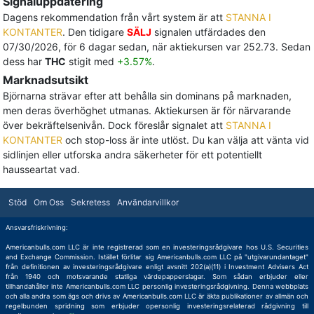
Signaluppdatering
Dagens rekommendation från vårt system är att
STANNA I
KONTANTER
. Den tidigare
SÄLJ
signalen utfärdades den
07/30/2026, för 6 dagar sedan, när aktiekursen var 252.73. Sedan
dess har
THC
stigit med
+3.57%
.
Marknadsutsikt
Björnarna strävar efter att behålla sin dominans på marknaden,
men deras överhöghet utmanas. Aktiekursen är för närvarande
över bekräftelsenivån. Dock föreslår signalet att
STANNA I
KONTANTER
och stop-loss är inte utlöst. Du kan välja att vänta vid
sidlinjen eller utforska andra säkerheter för ett potentiellt
hausseartat vad.
Stöd
Om Oss
Sekretess
Användarvillkor
Ansvarsfriskrivning:
Americanbulls.com LLC är inte registrerad som en investeringsrådgivare hos U.S. Securities
and Exchange Commission. Istället förlitar sig Americanbulls.com LLC på "utgivarundantaget"
från definitionen av investeringsrådgivare enligt avsnitt 202(a)(11) i Investment Advisers Act
från 1940 och motsvarande statliga värdepapperslagar. Som sådan erbjuder eller
tillhandahåller inte Americanbulls.com LLC personlig investeringsrådgivning. Denna webbplats
och alla andra som ägs och drivs av Americanbulls.com LLC är äkta publikationer av allmän och
regelbunden spridning som erbjuder opersonlig investeringsrelaterad rådgivning till