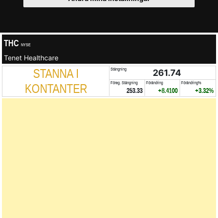
THC
NYSE
Tenet Healthcare
STANNA I
Stängning
261.74
Föreg. Stängning
Förändring
Förändring%
KONTANTER
253.33
+8.4100
+3.32%