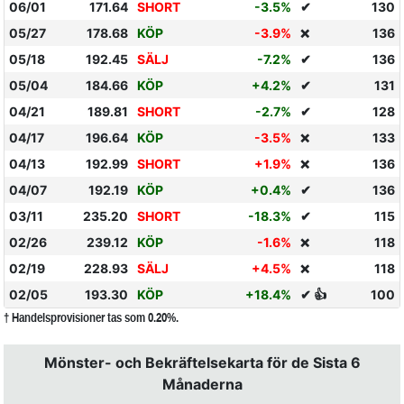
06/01
171.64
SHORT
-3.5%
✔
130
05/27
178.68
KÖP
-3.9%
136
❌
05/18
192.45
SÄLJ
-7.2%
✔
136
05/04
184.66
KÖP
+4.2%
✔
131
04/21
189.81
SHORT
-2.7%
✔
128
04/17
196.64
KÖP
-3.5%
133
❌
04/13
192.99
SHORT
+1.9%
136
❌
04/07
192.19
KÖP
+0.4%
✔
136
03/11
235.20
SHORT
-18.3%
✔
115
02/26
239.12
KÖP
-1.6%
118
❌
02/19
228.93
SÄLJ
+4.5%
118
❌
02/05
193.30
KÖP
+18.4%
✔ 👍
100
† Handelsprovisioner tas som 0.20%.
Mönster- och Bekräftelsekarta för de Sista 6
Månaderna