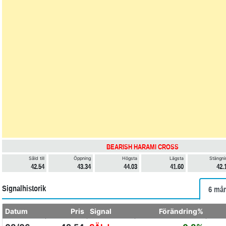
BEARISH HARAMI CROSS
Såld till
Öppning
Högsta
Lägsta
Stängni
42.54
43.34
44.03
41.60
42.
Signalhistorik
6 mån
Datum
Pris
Signal
Förändring%