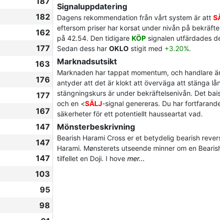
187
Signaluppdatering
182
Dagens rekommendation från vårt system är att
S
eftersom priser har korsat under nivån på bekräftels
162
på 42.54. Den tidigare
KÖP
signalen utfärdades de
177
Sedan dess har
OKLO
stigit med
+3.20%
.
Marknadsutsikt
163
Marknaden har tappat momentum, och handlare är 
176
antyder att det är klokt att överväga att stänga lå
stängningskurs är under bekräftelsenivån. Det bais
177
och en <
SÄLJ
-signal genereras. Du har fortfarand
167
säkerheter för ett potentiellt hausseartat vad.
147
Mönsterbeskrivning
Bearish Harami Cross er et betydelig bearish reve
147
Harami. Mønsterets utseende minner om en Bearish 
147
tilfellet en Doji. I hove
mer...
103
95
98