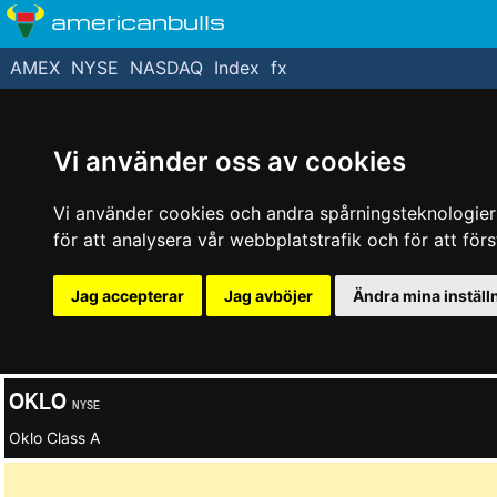
americanbulls
AMEX
NYSE
NASDAQ
Index
fx
Vi använder oss av cookies
Vi använder cookies och andra spårningsteknologier f
för att analysera vår webbplatstrafik och för att fö
Jag accepterar
Jag avböjer
Ändra mina inställ
OKLO
NYSE
Oklo Class A