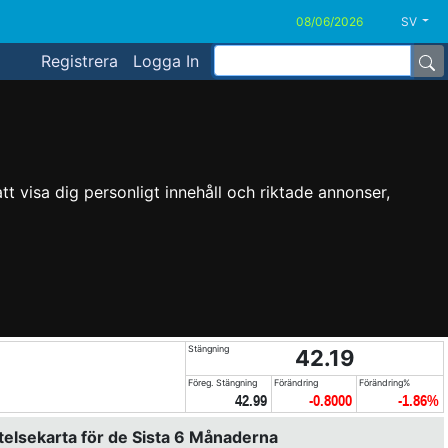
SV
Registrera
Logga In
t visa dig personligt innehåll och riktade annonser,
Stängning
42.19
Föreg. Stängning
Förändring
Förändring%
42.99
-0.8000
-1.86%
elsekarta för de Sista 6 Månaderna