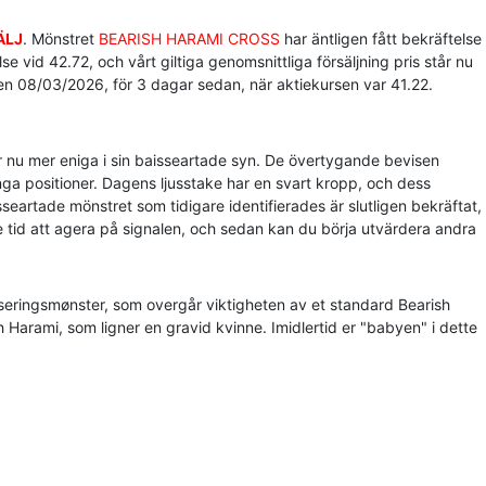
ÄLJ
. Mönstret
BEARISH HARAMI CROSS
har äntligen fått bekräftelse
e vid 42.72, och vårt giltiga genomsnittliga försäljning pris står nu
n 08/03/2026, för 3 dagar sedan, när aktiekursen var 41.22.
nu mer eniga i sin baisseartade syn. De övertygande bevisen
nga positioner. Dagens ljusstake har en svart kropp, och dess
seartade mönstret som tidigare identifierades är slutligen bekräftat,
e tid att agera på signalen, och sedan kan du börja utvärdera andra
rseringsmønster, som overgår viktigheten av et standard Bearish
Harami, som ligner en gravid kvinne. Imidlertid er "babyen" i dette