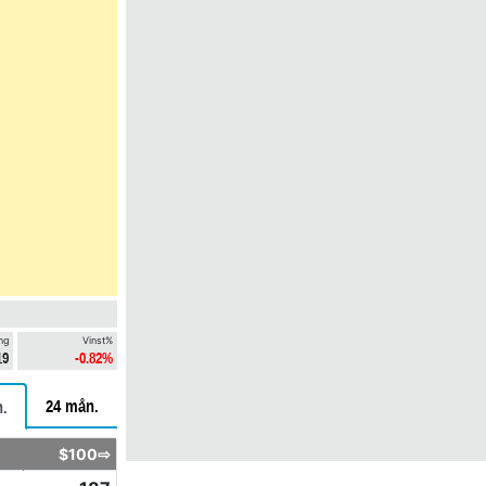
ng
Vinst%
19
-0.82%
24 mån.
.
$100⇨