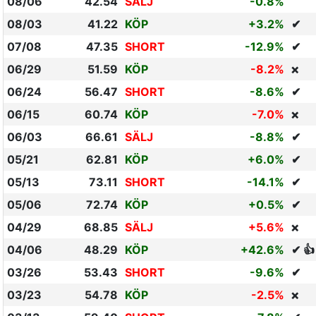
08/06
42.54
SÄLJ
-0.8%
08/03
41.22
KÖP
+3.2%
✔
07/08
47.35
SHORT
-12.9%
✔
06/29
51.59
KÖP
-8.2%
❌
06/24
56.47
SHORT
-8.6%
✔
06/15
60.74
KÖP
-7.0%
❌
06/03
66.61
SÄLJ
-8.8%
✔
05/21
62.81
KÖP
+6.0%
✔
05/13
73.11
SHORT
-14.1%
✔
05/06
72.74
KÖP
+0.5%
✔
04/29
68.85
SÄLJ
+5.6%
❌
04/06
48.29
KÖP
+42.6%
✔ 👍
03/26
53.43
SHORT
-9.6%
✔
03/23
54.78
KÖP
-2.5%
❌