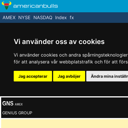
americanbulls
AMEX
NYSE
NASDAQ
Index
fx
Vi använder oss av cookies
Vi använder cookies och andra spårningsteknologier f
för att analysera vår webbplatstrafik och för att fö
Jag accepterar
Jag avböjer
Ändra mina inställ
GNS
AMEX
GENIUS GROUP