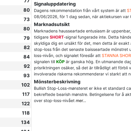
77
Signaluppdatering
80
Dagens rekommendation från vårt system är att
S
08/06/2026, för 1 dag sedan, när aktiekursen var
73
Marknadsutsikt
80
Marknadens hausseartade entusiasm är uppenbar, m
tidigare
SHORT
-signal fungerade inte. Detta händer
79
skyldiga dig en ursäkt för det, men detta är exakt
82
stop-loss från det senaste baisseartade mönstret ut
loss-nivån, och signalet föreslår att
STANNA SHOR
84
signalen till
KÖP
är ganska hög. En utmanande dag för
92
prisriktningen osäker, så det är tillrådligt att fö
involverade riskerna rekommenderar vi starkt att 
93
Mönsterbeskrivning
102
Bullish Stop-Loss-mønsteret er ikke et standard c
117
bekreftede bearish mønstre. Betingelsene for å akti
over stop-loss-nivået
mer...
122
118
134