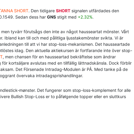
TANNA SHORT
. Den tidigare
SHORT
signalen utfärdades den
 0.1549. Sedan dess har
GNS
stigit med
+2.32%
.
en tyvärr förutsågs den inte av något hausseartat mönster. Vårt
. Ibland kan till och med pålitliga ljusstakemönster svikta. Vi är
 anledningen till att vi har stop-loss-mekanismen. Det hausseartade
löstes idag. Den aktuella aktiekursen är fortfarande inte över stop-
T
, men chansen för en hausseartad bekräftelse som ändrar
 kortsäljare avslutas med en tillfällig lättnadskänsla. Dock förblir
rbli vaksam. Det Försenade Intradag-Modulen är PÅ. Med tanke på de
noggrant övervaka intradagsprishandlingar.
andlestick-mønster. Det fungerer som stop-loss-komplement for alle
vere Bullish Stop-Loss er to påfølgende topper eller en sluttkurs