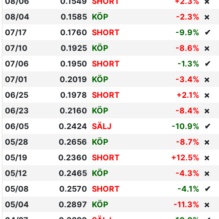
08/06
0.1549
SHORT
+2.3%
❌
08/04
0.1585
KÖP
-2.3%
❌
07/17
0.1760
SHORT
-9.9%
✔
07/10
0.1925
KÖP
-8.6%
❌
07/06
0.1950
SHORT
-1.3%
✔
07/01
0.2019
KÖP
-3.4%
❌
06/25
0.1978
SHORT
+2.1%
❌
06/23
0.2160
KÖP
-8.4%
❌
06/05
0.2424
SÄLJ
-10.9%
✔
05/28
0.2656
KÖP
-8.7%
❌
05/19
0.2360
SHORT
+12.5%
❌
05/12
0.2465
KÖP
-4.3%
❌
05/08
0.2570
SHORT
-4.1%
✔
05/04
0.2897
KÖP
-11.3%
❌