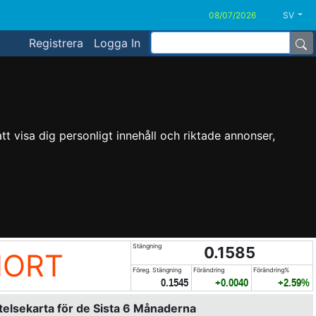
SV
Registrera
Logga In
t visa dig personligt innehåll och riktade annonser,
Stängning
0.1585
HORT
Föreg. Stängning
Förändring
Förändring%
0.1545
+0.0040
+2.59%
elsekarta för de Sista 6 Månaderna