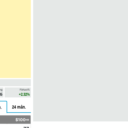
ng
Förlust%
85
+2.32%
24 mån.
.
$100⇨