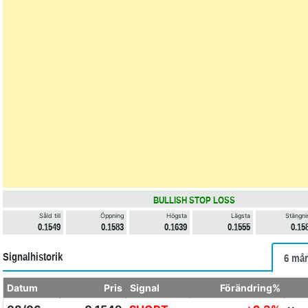
BULLISH STOP LOSS
Såld till
Öppning
Högsta
Lägsta
Stängni
0.1549
0.1583
0.1639
0.1555
0.15
Signalhistorik
6 mån
Datum
Pris
Signal
Förändring%