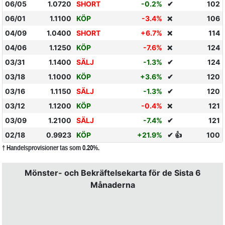
06/05
1.0720
SHORT
-0.2%
✔
102
06/01
1.1100
KÖP
-3.4%
106
❌
04/09
1.0400
SHORT
+6.7%
114
❌
04/06
1.1250
KÖP
-7.6%
124
❌
03/31
1.1400
SÄLJ
-1.3%
✔
124
03/18
1.1000
KÖP
+3.6%
✔
120
03/16
1.1150
SÄLJ
-1.3%
✔
120
03/12
1.1200
KÖP
-0.4%
121
❌
03/09
1.2100
SÄLJ
-7.4%
✔
121
02/18
0.9923
KÖP
+21.9%
✔ 👍
100
† Handelsprovisioner tas som 0.20%.
Mönster- och Bekräftelsekarta för de Sista 6
Månaderna