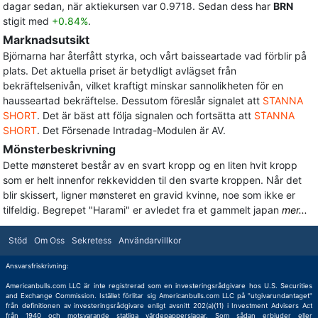
dagar sedan, när aktiekursen var 0.9718. Sedan dess har
BRN
stigit med
+0.84%
.
Marknadsutsikt
Björnarna har återfått styrka, och vårt baisseartade vad förblir på
plats. Det aktuella priset är betydligt avlägset från
bekräftelsenivån, vilket kraftigt minskar sannolikheten för en
hausseartad bekräftelse. Dessutom föreslår signalet att
STANNA
SHORT
. Det är bäst att följa signalen och fortsätta att
STANNA
SHORT
. Det Försenade Intradag-Modulen är AV.
Mönsterbeskrivning
Dette mønsteret består av en svart kropp og en liten hvit kropp
som er helt innenfor rekkevidden til den svarte kroppen. Når det
blir skissert, ligner mønsteret en gravid kvinne, noe som ikke er
tilfeldig. Begrepet "Harami" er avledet fra et gammelt japan
mer...
Stöd
Om Oss
Sekretess
Användarvillkor
Ansvarsfriskrivning:
Americanbulls.com LLC är inte registrerad som en investeringsrådgivare hos U.S. Securities
and Exchange Commission. Istället förlitar sig Americanbulls.com LLC på "utgivarundantaget"
från definitionen av investeringsrådgivare enligt avsnitt 202(a)(11) i Investment Advisers Act
från 1940 och motsvarande statliga värdepapperslagar. Som sådan erbjuder eller