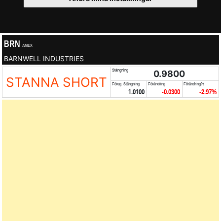
BRN
AMEX
BARNWELL INDUSTRIES
Stängning
0.9800
STANNA SHORT
Föreg. Stängning
Förändring
Förändring%
1.0100
-0.0300
-2.97%