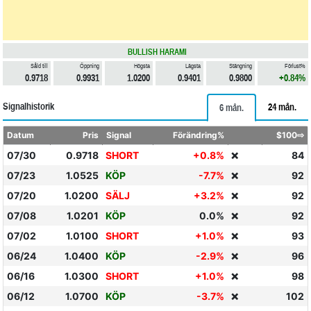
BULLISH HARAMI
Såld till
Öppning
Högsta
Lägsta
Stängning
Förlust%
0.9718
0.9931
1.0200
0.9401
0.9800
+0.84%
Signalhistorik
24 mån.
6 mån.
Datum
Pris
Signal
Förändring%
$100⇨
07/30
0.9718
SHORT
+0.8%
84
❌
07/23
1.0525
KÖP
-7.7%
92
❌
07/20
1.0200
SÄLJ
+3.2%
92
❌
07/08
1.0201
KÖP
0.0%
92
❌
07/02
1.0100
SHORT
+1.0%
93
❌
06/24
1.0400
KÖP
-2.9%
96
❌
06/16
1.0300
SHORT
+1.0%
98
❌
06/12
1.0700
KÖP
-3.7%
102
❌