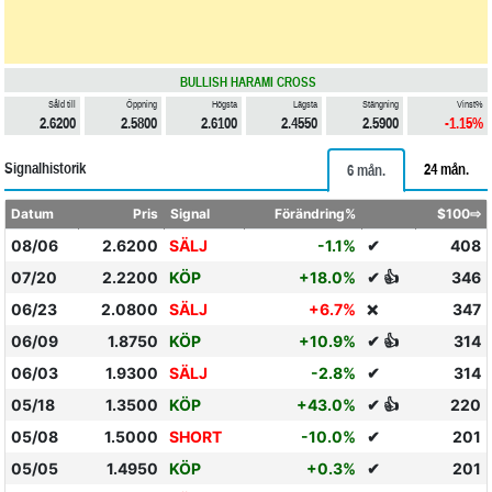
BULLISH HARAMI CROSS
Såld till
Öppning
Högsta
Lägsta
Stängning
Vinst%
2.6200
2.5800
2.6100
2.4550
2.5900
-1.15%
Signalhistorik
24 mån.
6 mån.
Datum
Pris
Signal
Förändring%
$100⇨
08/06
2.6200
SÄLJ
-1.1%
✔
408
07/20
2.2200
KÖP
+18.0%
✔ 👍
346
06/23
2.0800
SÄLJ
+6.7%
347
❌
06/09
1.8750
KÖP
+10.9%
✔ 👍
314
06/03
1.9300
SÄLJ
-2.8%
✔
314
05/18
1.3500
KÖP
+43.0%
✔ 👍
220
05/08
1.5000
SHORT
-10.0%
✔
201
05/05
1.4950
KÖP
+0.3%
✔
201