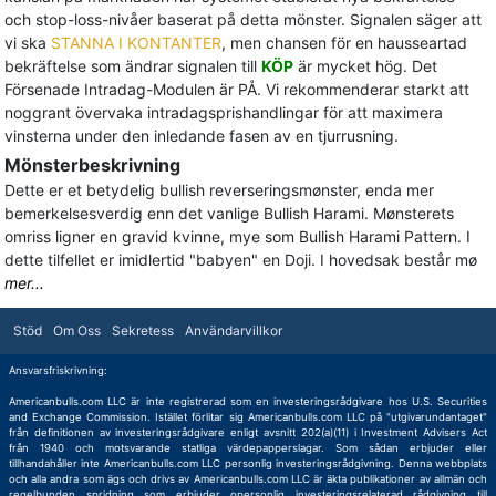
och stop-loss-nivåer baserat på detta mönster. Signalen säger att
vi ska
STANNA I KONTANTER
, men chansen för en hausseartad
bekräftelse som ändrar signalen till
KÖP
är mycket hög. Det
Försenade Intradag-Modulen är PÅ. Vi rekommenderar starkt att
noggrant övervaka intradagsprishandlingar för att maximera
vinsterna under den inledande fasen av en tjurrusning.
Mönsterbeskrivning
Dette er et betydelig bullish reverseringsmønster, enda mer
bemerkelsesverdig enn det vanlige Bullish Harami. Mønsterets
omriss ligner en gravid kvinne, mye som Bullish Harami Pattern. I
dette tilfellet er imidlertid "babyen" en Doji. I hovedsak består mø
mer...
Stöd
Om Oss
Sekretess
Användarvillkor
Ansvarsfriskrivning:
Americanbulls.com LLC är inte registrerad som en investeringsrådgivare hos U.S. Securities
and Exchange Commission. Istället förlitar sig Americanbulls.com LLC på "utgivarundantaget"
från definitionen av investeringsrådgivare enligt avsnitt 202(a)(11) i Investment Advisers Act
från 1940 och motsvarande statliga värdepapperslagar. Som sådan erbjuder eller
tillhandahåller inte Americanbulls.com LLC personlig investeringsrådgivning. Denna webbplats
och alla andra som ägs och drivs av Americanbulls.com LLC är äkta publikationer av allmän och
regelbunden spridning som erbjuder opersonlig investeringsrelaterad rådgivning till