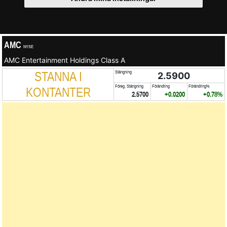
AMC
NYSE
AMC Entertainment Holdings Class A
STANNA I
Stängning
2.5900
Föreg. Stängning
Förändring
Förändring%
KONTANTER
2.5700
+0.0200
+0.78%