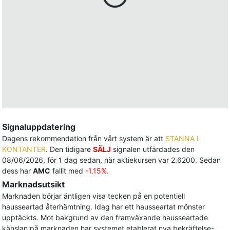
Signaluppdatering
Dagens rekommendation från vårt system är att
STANNA I
KONTANTER
. Den tidigare
SÄLJ
signalen utfärdades den
08/06/2026, för 1 dag sedan, när aktiekursen var 2.6200. Sedan
dess har
AMC
fallit med
-1.15%
.
Marknadsutsikt
Marknaden börjar äntligen visa tecken på en potentiell
hausseartad återhämtning. Idag har ett hausseartat mönster
upptäckts. Mot bakgrund av den framväxande hausseartade
känslan på marknaden har systemet etablerat nya bekräftelse-