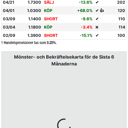
04/21
1.7300
SÄLJ
-13.6%
✔
202
04/01
1.0300
KÖP
+68.0%
✔ 👍
120
03/09
1.1400
SHORT
-9.6%
✔
110
03/04
1.1800
KÖP
-3.4%
114
❌
02/09
1.3900
SHORT
-15.1%
✔
100
† Handelsprovisioner tas som 0.20%.
Mönster- och Bekräftelsekarta för de Sista 6
Månaderna