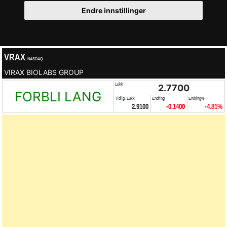
Endre innstillinger
VRAX
NASDAQ
VIRAX BIOLABS GROUP
Lukk
2.7700
FORBLI LANG
Tidlig. Lukk
Endring
Endring%
2.9100
-0.1400
-4.81%