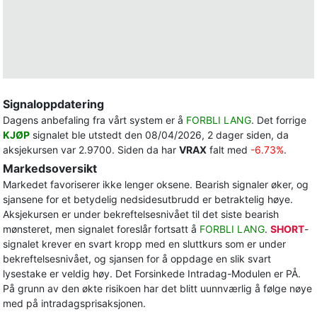
Signaloppdatering
Dagens anbefaling fra vårt system er å
FORBLI LANG
. Det forrige
KJØP
signalet ble utstedt den 08/04/2026, 2 dager siden, da
aksjekursen var 2.9700. Siden da har
VRAX
falt med
-6.73%
.
Markedsoversikt
Markedet favoriserer ikke lenger oksene. Bearish signaler øker, og
sjansene for et betydelig nedsidesutbrudd er betraktelig høye.
Aksjekursen er under bekreftelsesnivået til det siste bearish
mønsteret, men signalet foreslår fortsatt å
FORBLI LANG
.
SHORT
-
signalet krever en svart kropp med en sluttkurs som er under
bekreftelsesnivået, og sjansen for å oppdage en slik svart
lysestake er veldig høy. Det Forsinkede Intradag-Modulen er PÅ.
På grunn av den økte risikoen har det blitt uunnværlig å følge nøye
med på intradagsprisaksjonen.