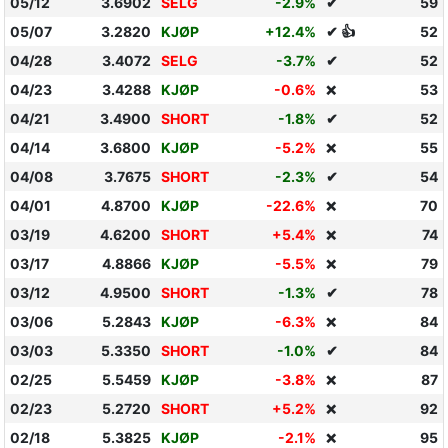
05/12
3.6902
SELG
-2.9%
✔
59
05/07
3.2820
KJØP
+12.4%
✔ 👍
52
04/28
3.4072
SELG
-3.7%
✔
52
04/23
3.4288
KJØP
-0.6%
53
❌
04/21
3.4900
SHORT
-1.8%
✔
52
04/14
3.6800
KJØP
-5.2%
55
❌
04/08
3.7675
SHORT
-2.3%
✔
54
04/01
4.8700
KJØP
-22.6%
70
❌
03/19
4.6200
SHORT
+5.4%
74
❌
03/17
4.8866
KJØP
-5.5%
79
❌
03/12
4.9500
SHORT
-1.3%
✔
78
03/06
5.2843
KJØP
-6.3%
84
❌
03/03
5.3350
SHORT
-1.0%
✔
84
02/25
5.5459
KJØP
-3.8%
87
❌
02/23
5.2720
SHORT
+5.2%
92
❌
02/18
5.3825
KJØP
-2.1%
95
❌