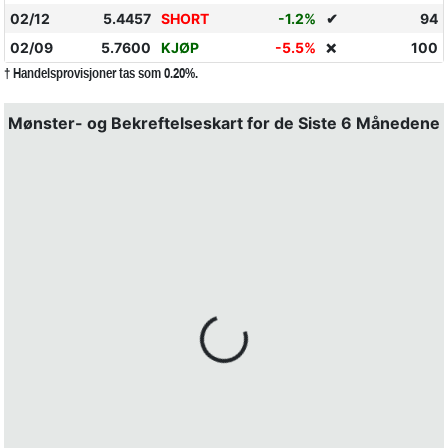
02/12
5.4457
SHORT
-1.2%
✔
94
02/09
5.7600
KJØP
-5.5%
100
❌
† Handelsprovisjoner tas som 0.20%.
Mønster- og Bekreftelseskart for de Siste 6 Månedene