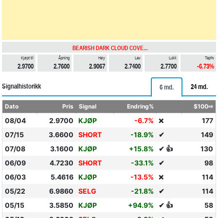
BEARISH DARK CLOUD COVE...
Kjøpt til
Åpning
Høy
Lav
Lukk
Tap%
2.9700
2.7600
2.9067
2.7400
2.7700
-6.73%
Signalhistorikk
24 md.
6 md.
Dato
Pris
Signal
Endring%
$100⇨
08/04
2.9700
KJØP
-6.7%
177
❌
07/15
3.6600
SHORT
-18.9%
✔
149
07/08
3.1600
KJØP
+15.8%
✔ 👍
130
06/09
4.7230
SHORT
-33.1%
✔
98
06/03
5.4616
KJØP
-13.5%
114
❌
05/22
6.9860
SELG
-21.8%
✔
114
05/15
3.5850
KJØP
+94.9%
✔ 👍
58