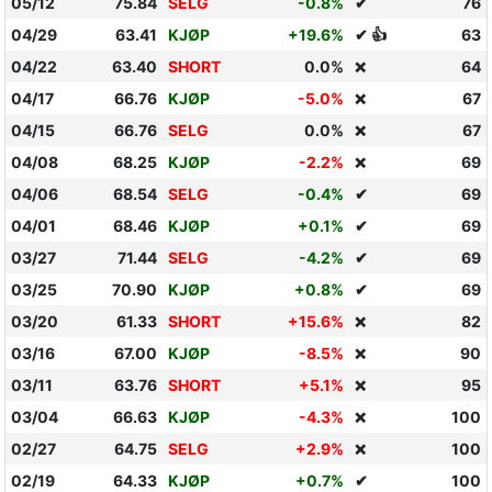
05/12
75.84
SELG
-0.8%
✔
76
04/29
63.41
KJØP
+19.6%
✔ 👍
63
04/22
63.40
SHORT
0.0%
64
❌
04/17
66.76
KJØP
-5.0%
67
❌
04/15
66.76
SELG
0.0%
67
❌
04/08
68.25
KJØP
-2.2%
69
❌
04/06
68.54
SELG
-0.4%
✔
69
04/01
68.46
KJØP
+0.1%
✔
69
03/27
71.44
SELG
-4.2%
✔
69
03/25
70.90
KJØP
+0.8%
✔
69
03/20
61.33
SHORT
+15.6%
82
❌
03/16
67.00
KJØP
-8.5%
90
❌
03/11
63.76
SHORT
+5.1%
95
❌
03/04
66.63
KJØP
-4.3%
100
❌
02/27
64.75
SELG
+2.9%
100
❌
02/19
64.33
KJØP
+0.7%
✔
100