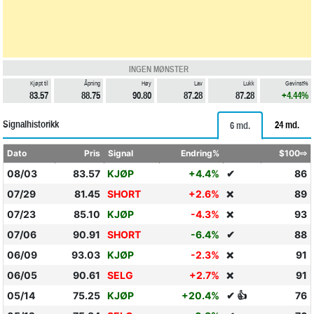
INGEN MØNSTER
Kjøpt til
Åpning
Høy
Lav
Lukk
Gevinst%
83.57
88.75
90.80
87.28
87.28
+4.44%
Signalhistorikk
24 md.
6 md.
Dato
Pris
Signal
Endring%
$100⇨
08/03
83.57
KJØP
+4.4%
✔
86
07/29
81.45
SHORT
+2.6%
89
❌
07/23
85.10
KJØP
-4.3%
93
❌
07/06
90.91
SHORT
-6.4%
✔
88
06/09
93.03
KJØP
-2.3%
91
❌
06/05
90.61
SELG
+2.7%
91
❌
05/14
75.25
KJØP
+20.4%
✔ 👍
76