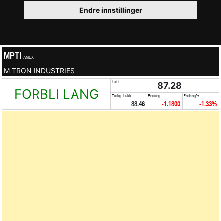
Endre innstillinger
MPTI
AMEX
M TRON INDUSTRIES
Lukk
87.28
FORBLI LANG
Tidlig. Lukk
Endring
Endring%
88.46
-1.1800
-1.33%