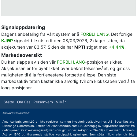
Signaloppdatering
Dagens anbefaling fra vårt system er å
FORBLI LANG
. Det forrige
KJØP
signalet ble utstedt den 08/03/2026, 2 dager siden, da
aksjekursen var 83.57. Siden da har
MPTI
stiget med
+4.44%
.
Markedsoversikt
Du kan slappe av siden vår
FORBLI LANG
-posisjon er sikker.
Aksjekursen er for øyeblikket over bekreftelsesnivået, og gir oss
muligheten til å la fortjenestene fortsette å løpe. Den siste
markedsaktiviteten kaster ikke alvorlig tvil om klokskapen ved å ta
long-posisjoner.
Støtte
Om Oss
Personvern
Vilkår
Ansvarsfraskrivelse:
Americanbulls.com LLC er ikke registrert som en investeringsrådgiver hos U.S. Securities and
Exchange Commission. I stedet er Americanbulls.com LLC avhengig av "utgiverens unntak" fra
definisjonen av investeringsrådgiver som gitt under seksjon 202(a)(11) i Investment Advisers
Act av 1940 og tilsvarende statlige verdipapirlovgivninger. Som sådan tilbyr eller gir ikke