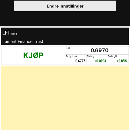
Endre innstillinger
LFT
NYSE
Lument Finance Trust
Lukk
0.6970
KJØP
Tidlig. Lukk
Endring
Endring%
0.6777
+0.0193
+2.85%