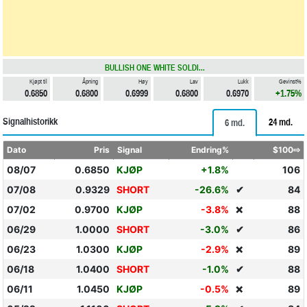
BULLISH ONE WHITE SOLDI...
Kjøpt til
Åpning
Høy
Lav
Lukk
Gevinst%
0.6850
0.6800
0.6999
0.6800
0.6970
+1.75%
Signalhistorikk
24 md.
6 md.
Dato
Pris
Signal
Endring%
$100⇨
08/07
0.6850
KJØP
+1.8%
106
07/08
0.9329
SHORT
-26.6%
✔
84
07/02
0.9700
KJØP
-3.8%
88
❌
06/29
1.0000
SHORT
-3.0%
✔
86
06/23
1.0300
KJØP
-2.9%
89
❌
06/18
1.0400
SHORT
-1.0%
✔
88
06/11
1.0450
KJØP
-0.5%
89
❌