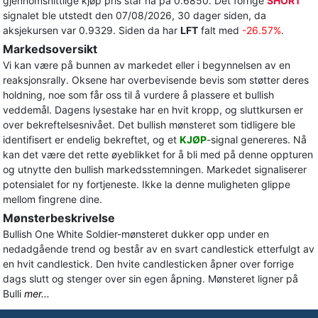
gjennomsnittlige kjøp pris står nå på 0.6850. Det forrige
SHORT
signalet ble utstedt den 07/08/2026, 30 dager siden, da
aksjekursen var 0.9329. Siden da har
LFT
falt med
-26.57%
.
Markedsoversikt
Vi kan være på bunnen av markedet eller i begynnelsen av en
reaksjonsrally. Oksene har overbevisende bevis som støtter deres
holdning, noe som får oss til å vurdere å plassere et bullish
veddemål. Dagens lysestake har en hvit kropp, og sluttkursen er
over bekreftelsesnivået. Det bullish mønsteret som tidligere ble
identifisert er endelig bekreftet, og et
KJØP
-signal genereres. Nå
kan det være det rette øyeblikket for å bli med på denne oppturen
og utnytte den bullish markedsstemningen. Markedet signaliserer
potensialet for ny fortjeneste. Ikke la denne muligheten glippe
mellom fingrene dine.
Mønsterbeskrivelse
Bullish One White Soldier-mønsteret dukker opp under en
nedadgående trend og består av en svart candlestick etterfulgt av
en hvit candlestick. Den hvite candlesticken åpner over forrige
dags slutt og stenger over sin egen åpning. Mønsteret ligner på
Bulli
mer...