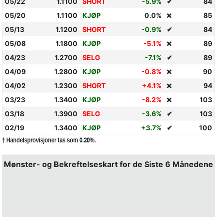
05/22
1.1100
SHORT
-5.9%
✔
84
05/20
1.1100
KJØP
0.0%
85
❌
05/13
1.1200
SHORT
-0.9%
✔
84
05/08
1.1800
KJØP
-5.1%
89
❌
04/23
1.2700
SELG
-7.1%
✔
89
04/09
1.2800
KJØP
-0.8%
90
❌
04/02
1.2300
SHORT
+4.1%
94
❌
03/23
1.3400
KJØP
-8.2%
103
❌
03/18
1.3900
SELG
-3.6%
✔
103
02/19
1.3400
KJØP
+3.7%
✔
100
† Handelsprovisjoner tas som 0.20%.
Mønster- og Bekreftelseskart for de Siste 6 Månedene