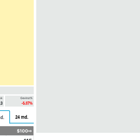
kk
Gevinst%
13
-5.87%
24 md.
d.
$100⇨