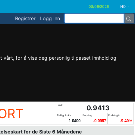
NO
Registrer
Logg Inn
vårt, for å vise deg personlig tilpasset innhold og
Lukk
0.9413
HORT
Tidlig. Lukk
Endring
Endring%
1.0400
-0.0987
-9.49%
elseskart for de Siste 6 Månedene