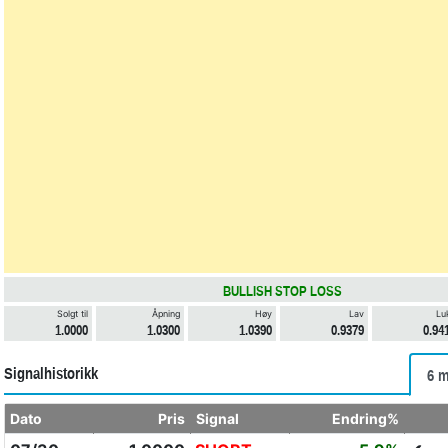
BULLISH STOP LOSS
Solgt til
Åpning
Høy
Lav
Lu
1.0000
1.0300
1.0390
0.9379
0.94
Signalhistorikk
6 m
Dato
Pris
Signal
Endring%