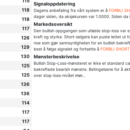
115
Signaloppdatering
118
Dagens anbefaling fra vårt system er å
FORBLI S
dager siden, da aksjekursen var 1.0000. Siden da
118
Markedsoversikt
117
Den bullish oppgangen som utløste stop-loss var 
kraft og styrke. Short-selgere kan puste lettet ut 
126
noe som gjør sannsynligheten for en bullish bekref
129
best å følge signalet og fortsette å
FORBLI SHORT
130
Mønsterbeskrivelse
Bullish Stop-Loss-mønsteret er ikke et standard c
125
bekreftede bearish mønstre. Betingelsene for å akti
125
over stop-loss-nivået
mer...
136
136
114
117
117