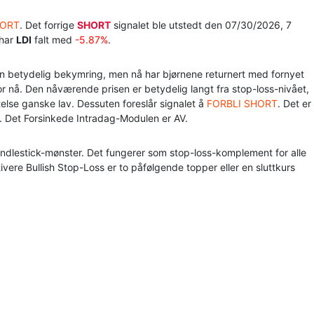
HORT
. Det forrige
SHORT
signalet ble utstedt den 07/30/2026, 7
 har
LDI
falt med
-5.87%
.
en betydelig bekymring, men nå har bjørnene returnert med fornyet
for nå. Den nåværende prisen er betydelig langt fra stop-loss-nivået,
telse ganske lav. Dessuten foreslår signalet å
FORBLI SHORT
. Det er
. Det Forsinkede Intradag-Modulen er AV.
andlestick-mønster. Det fungerer som stop-loss-komplement for alle
vere Bullish Stop-Loss er to påfølgende topper eller en sluttkurs