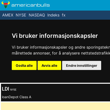
americanbulls
AMEX
NYSE
NASDAQ
Indeks
fx
Vi bruker informasjonskapsler
Vi bruker informasjonskapsler og andre sporingstekno
målrettede annonser, for å analysere nettstedstrafi
Godta alle
Avvis alle
Endre innstillinger
LDI
NYSE
loanDepot Class A