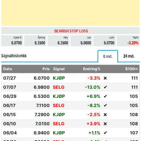
BEARISH STOP LOSS
Kjøpt til
Åpning
Høy
Lav
Lukk
Tap%
6.0700
6.1500
6.1500
5.8600
5.8700
-3.29%
Signalhistorikk
24 md.
6 md.
Dato
Pris
Signal
Endring%
$100⇨
07/27
6.0700
KJØP
-3.3%
111
❌
07/07
6.9800
SELG
-13.0%
✔
111
06/29
6.5300
KJØP
+6.9%
✔
105
06/17
7.1100
SELG
-8.2%
✔
105
06/15
7.2900
KJØP
-2.5%
108
❌
06/10
7.0150
SELG
+3.9%
108
❌
06/04
6.9400
KJØP
+1.1%
✔
107