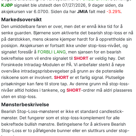
KJØP
signalet ble utstedt den 07/27/2026, 9 dager siden, da
aksjekursen var 6.0700. Siden da har
JMIA
falt med
-3.29%
.
Markedsoversikt
Den umiddelbare faren er over, men det er ennå ikke tid for å
senke guarden. Bjørnene som aktiverte det bearish stop-loss er nå
på dørstokken, mens oksene kjemper hardt for å opprettholde sin
posisjon. Aksjekursen er fortsatt ikke under stop-loss-nivået, og
signalet foreslår å
FORBLI LANG
, men sjansen for en bearish
bekreftelse som vil endre signalet til
SHORT
er veldig høy. Det
Forsinkede Intradag-Modulen er PÅ. Vi anbefaler sterkt å nøye
overvåke intradagsprisbevegelser på grunn av de potensielle
risikoene som er involvert.
SHORT
er et farlig signal. Plutselige
prisøkninger kan føre til store tap. Av denne grunn må stop-loss-
nivåer alltid holdes i tankene, og
SHORT
-ordrer må aldri plasseres
uten en stop-loss.
Mønsterbeskrivelse
Bearish Stop-Loss-mønsteret er ikke et standard candlestick-
mønster. Det fungerer som et stop-loss-komplement for alle
bekreftede bullish mønstre. Betingelsene for å aktivere Bearish
Stop-Loss er to påfølgende bunner eller en sluttkurs under stop-