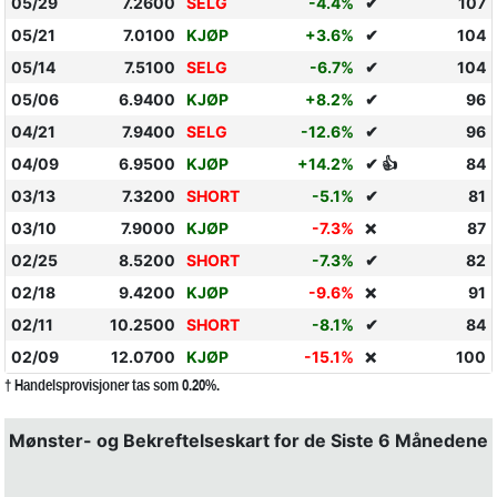
05/29
7.2600
SELG
-4.4%
✔
107
05/21
7.0100
KJØP
+3.6%
✔
104
05/14
7.5100
SELG
-6.7%
✔
104
05/06
6.9400
KJØP
+8.2%
✔
96
04/21
7.9400
SELG
-12.6%
✔
96
04/09
6.9500
KJØP
+14.2%
✔ 👍
84
03/13
7.3200
SHORT
-5.1%
✔
81
03/10
7.9000
KJØP
-7.3%
87
❌
02/25
8.5200
SHORT
-7.3%
✔
82
02/18
9.4200
KJØP
-9.6%
91
❌
02/11
10.2500
SHORT
-8.1%
✔
84
02/09
12.0700
KJØP
-15.1%
100
❌
† Handelsprovisjoner tas som 0.20%.
Mønster- og Bekreftelseskart for de Siste 6 Månedene