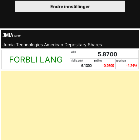
Endre innstillinger
JMIA
NYSE
Jumia Technologies American Depositary Shares
Lukk
5.8700
FORBLI LANG
Tidlig. Lukk
Endring
Endring%
6.1300
-0.2600
-4.24%