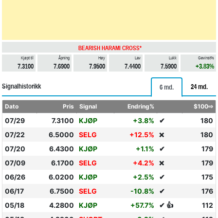
BEARISH HARAMI CROSS*
Kjøpt til
Åpning
Høy
Lav
Lukk
Gevinst%
7.3100
7.6900
7.9500
7.4400
7.5900
+3.83%
Signalhistorikk
24 md.
6 md.
Dato
Pris
Signal
Endring%
$100⇨
07/29
7.3100
KJØP
+3.8%
✔
180
07/22
6.5000
SELG
+12.5%
180
❌
07/20
6.4300
KJØP
+1.1%
✔
179
07/09
6.1700
SELG
+4.2%
179
❌
06/26
6.0200
KJØP
+2.5%
✔
175
06/17
6.7500
SELG
-10.8%
✔
176
05/18
4.2800
KJØP
+57.7%
✔ 👍
112