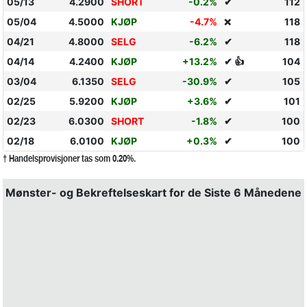
05/13
4.2900
SHORT
-0.2%
✔
112
05/04
4.5000
KJØP
-4.7%
118
❌
04/21
4.8000
SELG
-6.2%
✔
118
04/14
4.2400
KJØP
+13.2%
✔ 👍
104
03/04
6.1350
SELG
-30.9%
✔
105
02/25
5.9200
KJØP
+3.6%
✔
101
02/23
6.0300
SHORT
-1.8%
✔
100
02/18
6.0100
KJØP
+0.3%
✔
100
† Handelsprovisjoner tas som 0.20%.
Mønster- og Bekreftelseskart for de Siste 6 Månedene