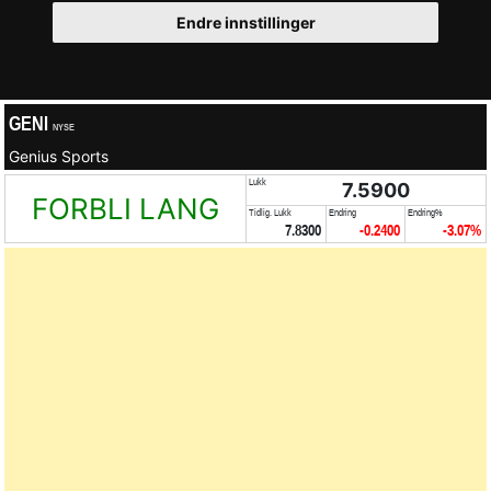
Endre innstillinger
GENI
NYSE
Genius Sports
Lukk
7.5900
FORBLI LANG
Tidlig. Lukk
Endring
Endring%
7.8300
-0.2400
-3.07%