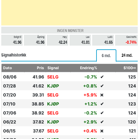
INGEN MØNSTER
Solgt til
Åpning
Høy
Lav
Lukk
Gevinst%
41.96
41.96
42.24
41.01
41.65
-0.74%
Signalhistorikk
24 md.
6 md.
Dato
Pris
Signal
Endring%
$100⇨
08/06
41.96
SELG
-0.7%
✔
125
07/28
41.62
KJØP
+0.8%
✔
124
07/20
39.31
SELG
+5.9%
124
❌
07/10
38.85
KJØP
+1.2%
✔
123
07/06
38.92
SELG
-0.2%
✔
124
06/22
37.82
KJØP
+2.9%
✔
120
06/15
37.67
SELG
+0.4%
121
❌