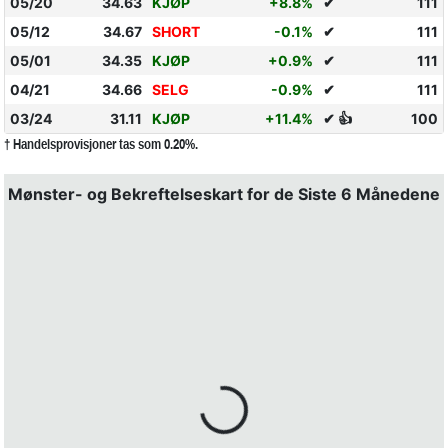
05/20
34.63
KJØP
+8.8%
✔
111
05/12
34.67
SHORT
-0.1%
✔
111
05/01
34.35
KJØP
+0.9%
✔
111
04/21
34.66
SELG
-0.9%
✔
111
03/24
31.11
KJØP
+11.4%
✔ 👍
100
† Handelsprovisjoner tas som 0.20%.
Mønster- og Bekreftelseskart for de Siste 6 Månedene