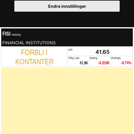
Endre innstillinger
FISI
NASDAQ
FINANCIAL INSTITUTIONS
FORBLI I
Lukk
41.65
Tidlig. Lukk
Endring
Endring%
KONTANTER
41.96
-0.3100
-0.74%