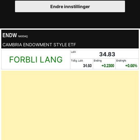
Endre innstillinger
ENDW
NASDAQ
CAMBRIA ENDOWMENT STYLE ETF
Lukk
34.83
FORBLI LANG
Tidlig. Lukk
Endring
Endring%
34.60
+0.2300
+0.66%