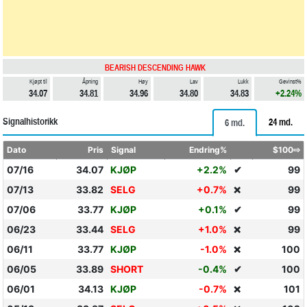
BEARISH DESCENDING HAWK
Kjøpt til
Åpning
Høy
Lav
Lukk
Gevinst%
34.07
34.81
34.96
34.80
34.83
+2.24%
Signalhistorikk
24 md.
6 md.
Dato
Pris
Signal
Endring%
$100⇨
07/16
34.07
KJØP
+2.2%
✔
99
07/13
33.82
SELG
+0.7%
99
❌
07/06
33.77
KJØP
+0.1%
✔
99
06/23
33.44
SELG
+1.0%
99
❌
06/11
33.77
KJØP
-1.0%
100
❌
06/05
33.89
SHORT
-0.4%
✔
100
06/01
34.13
KJØP
-0.7%
101
❌