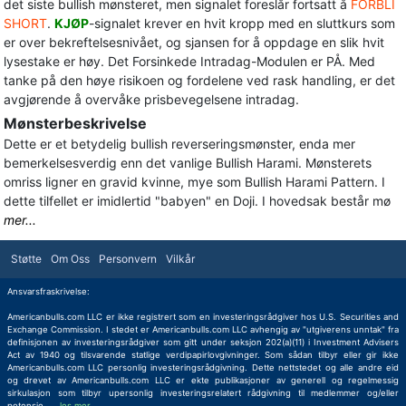
det siste bullish mønsteret, men signalet foreslår fortsatt å
FORBLI
SHORT
.
KJØP
-signalet krever en hvit kropp med en sluttkurs som
er over bekreftelsesnivået, og sjansen for å oppdage en slik hvit
lysestake er høy. Det Forsinkede Intradag-Modulen er PÅ. Med
tanke på den høye risikoen og fordelene ved rask handling, er det
avgjørende å overvåke prisbevegelsene intradag.
Mønsterbeskrivelse
Dette er et betydelig bullish reverseringsmønster, enda mer
bemerkelsesverdig enn det vanlige Bullish Harami. Mønsterets
omriss ligner en gravid kvinne, mye som Bullish Harami Pattern. I
dette tilfellet er imidlertid "babyen" en Doji. I hovedsak består mø
mer...
Støtte
Om Oss
Personvern
Vilkår
Ansvarsfraskrivelse:
Americanbulls.com LLC er ikke registrert som en investeringsrådgiver hos U.S. Securities and
Exchange Commission. I stedet er Americanbulls.com LLC avhengig av "utgiverens unntak" fra
definisjonen av investeringsrådgiver som gitt under seksjon 202(a)(11) i Investment Advisers
Act av 1940 og tilsvarende statlige verdipapirlovgivninger. Som sådan tilbyr eller gir ikke
Americanbulls.com LLC personlig investeringsrådgivning. Dette nettstedet og alle andre eid
og drevet av Americanbulls.com LLC er ekte publikasjoner av generell og regelmessig
sirkulasjon som tilbyr upersonlig investeringsrelatert rådgivning til medlemmer og/eller
potensie
...
les mer