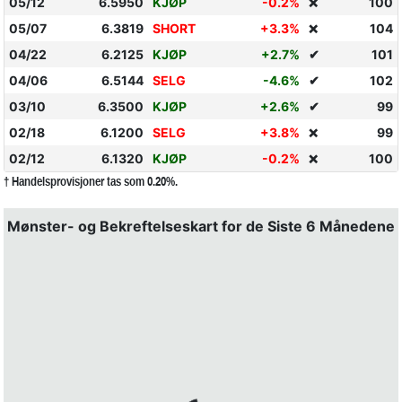
05/12
6.5950
KJØP
-0.2%
100
❌
05/07
6.3819
SHORT
+3.3%
104
❌
04/22
6.2125
KJØP
+2.7%
✔
101
04/06
6.5144
SELG
-4.6%
✔
102
03/10
6.3500
KJØP
+2.6%
✔
99
02/18
6.1200
SELG
+3.8%
99
❌
02/12
6.1320
KJØP
-0.2%
100
❌
† Handelsprovisjoner tas som 0.20%.
Mønster- og Bekreftelseskart for de Siste 6 Månedene