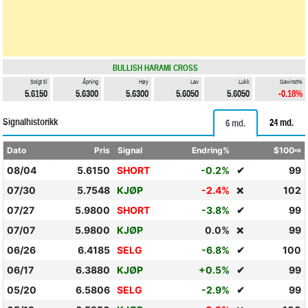
BULLISH HARAMI CROSS
Solgt til
Åpning
Høy
Lav
Lukk
Gevinst%
5.6150
5.6300
5.6300
5.6050
5.6050
-0.18%
Signalhistorikk
24 md.
6 md.
Dato
Pris
Signal
Endring%
$100⇨
08/04
5.6150
SHORT
-0.2%
✔
99
07/30
5.7548
KJØP
-2.4%
102
❌
07/27
5.9800
SHORT
-3.8%
✔
99
07/07
5.9800
KJØP
0.0%
99
❌
06/26
6.4185
SELG
-6.8%
✔
100
06/17
6.3880
KJØP
+0.5%
✔
99
05/20
6.5806
SELG
-2.9%
✔
99