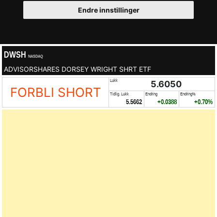
Endre innstillinger
DWSH
NASDAQ
ADVISORSHARES DORSEY WRIGHT SHRT ETF
Lukk
5.6050
FORBLI SHORT
Tidlig. Lukk
Endring
Endring%
5.5662
+0.0388
+0.70%