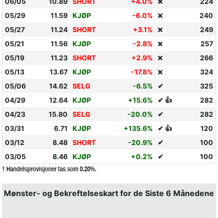
06/05
10.89
SHORT
+4.0%
224
❌
05/29
11.59
KJØP
-6.0%
240
❌
05/27
11.24
SHORT
+3.1%
249
❌
05/21
11.56
KJØP
-2.8%
257
❌
05/19
11.23
SHORT
+2.9%
266
❌
05/13
13.67
KJØP
-17.8%
324
❌
05/06
14.62
SELG
-6.5%
✔
325
04/29
12.64
KJØP
+15.6%
✔ 👍
282
04/23
15.80
SELG
-20.0%
✔
282
03/31
6.71
KJØP
+135.6%
✔ 👍
120
03/12
8.48
SHORT
-20.9%
✔
100
03/05
8.46
KJØP
+0.2%
✔
100
† Handelsprovisjoner tas som 0.20%.
Mønster- og Bekreftelseskart for de Siste 6 Månedene