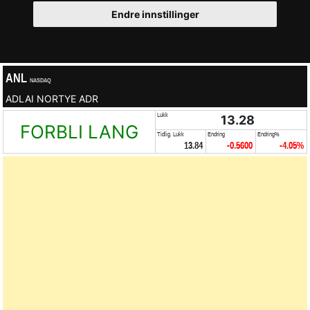
Endre innstillinger
ANL
NASDAQ
ADLAI NORTYE ADR
Lukk
13.28
FORBLI LANG
Tidlig. Lukk
Endring
Endring%
13.84
-0.5600
-4.05%