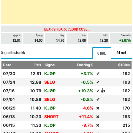
BEARISH DARK CLOUD COVE...
Kjøpt til
Åpning
Høy
Lav
Lukk
Gevinst%
12.81
14.00
14.70
13.00
13.28
+3.67%
Signalhistorikk
24 md.
6 md.
Dato
Pris
Signal
Endring%
$100⇨
07/30
12.81
KJØP
+3.7%
✔
192
07/24
12.88
SELG
-0.5%
✔
193
07/16
10.79
KJØP
+19.3%
✔ 👍
162
07/01
10.88
SELG
-0.8%
✔
162
06/29
11.40
KJØP
-4.6%
170
❌
06/18
10.23
SHORT
+11.4%
193
❌
06/15
11.33
KJØP
-9.7%
215
❌