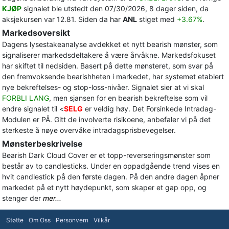
KJØP
signalet ble utstedt den 07/30/2026, 8 dager siden, da
aksjekursen var 12.81. Siden da har
ANL
stiget med
+3.67%
.
Markedsoversikt
Dagens lysestakeanalyse avdekket et nytt bearish mønster, som
signaliserer markedsdeltakere å være årvåkne. Markedsfokuset
har skiftet til nedsiden. Basert på dette mønsteret, som svar på
den fremvoksende bearishheten i markedet, har systemet etablert
nye bekreftelses- og stop-loss-nivåer. Signalet sier at vi skal
FORBLI LANG
, men sjansen for en bearish bekreftelse som vil
endre signalet til <
SELG
er veldig høy. Det Forsinkede Intradag-
Modulen er PÅ. Gitt de involverte risikoene, anbefaler vi på det
sterkeste å nøye overvåke intradagsprisbevegelser.
Mønsterbeskrivelse
Bearish Dark Cloud Cover er et topp-reverseringsmønster som
består av to candlesticks. Under en oppadgående trend vises en
hvit candlestick på den første dagen. På den andre dagen åpner
markedet på et nytt høydepunkt, som skaper et gap opp, og
stenger der
mer...
Støtte
Om Oss
Personvern
Vilkår